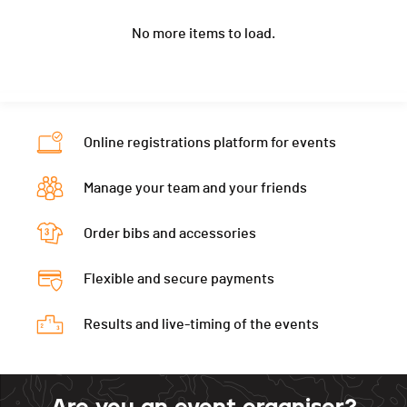
Year
1971
1975
1969
Ecart
00:20:06
No more items to load.
Location
Adelboden
Le Levron
Elm
Pas de Lovegno
Canton
BE
VS
GL
Cabamme Bec de Bosson
1:59:16 (8)
Nat.
SUI
Category
Grand Parcours - Seniors 3 (cumul 151
Online registrations platform for events
ans et plus)
Ecart
00:20:37
Manage your team and your friends
Pas de Lovegno
1:20:42 (12)
Order bibs and accessories
Cabamme Bec de Bosson
1:59:31 (9)
Flexible and secure payments
Results and live-timing of the events
Are you an event organiser?