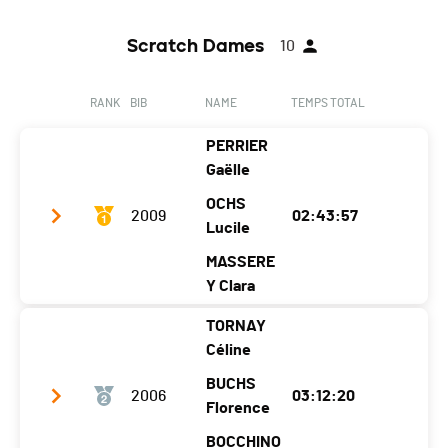
Scratch Dames
10
RANK
BIB
NAME
TEMPS TOTAL
PERRIER
Gaëlle
OCHS
2009
02:43:57
Lucile
MASSERE
Y Clara
TORNAY
Club / Team
Les petites foulées
Céline
Year
1987
1992
2000
BUCHS
2006
03:12:20
Location
Nendaz
Châtel
Florence
Haute-Nendaz
Canton
VS
-
VS
BOCCHINO