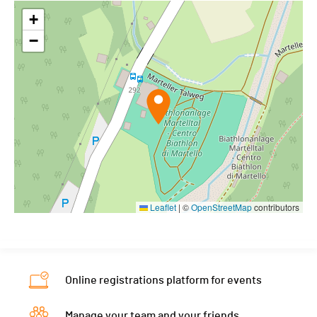
+
−
Leaflet
|
©
OpenStreetMap
contributors
Online registrations platform for events
Manage your team and your friends