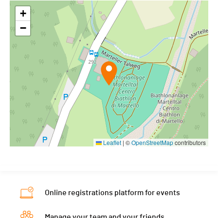
+
−
Leaflet
|
©
OpenStreetMap
contributors
Online registrations platform for events
Manage your team and your friends