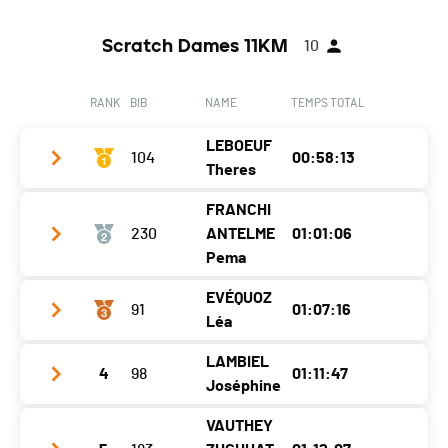
Scratch Dames 11KM
10
RANK
BIB
NAME
TEMPS TOTAL
LEBOEUF
104
00:58:13
Theres
FRANCHI
Club / Team
Compressport / Lowa
230
ANTELME
01:01:06
Year
1985
Pema
Location
Martigny
EVÉQUOZ
91
01:07:16
Club / Team
Norda/Petzl ec
Léa
Canton
VS
Year
2013
Nat.
SUI
LAMBIEL
4
98
01:11:47
Club / Team
Location
Cuenca
Joséphine
Category
Narcisse - Femmes 35 à 49 ans
Year
2002
Canton
-
VAUTHEY
Ecart
Club / Team
CA Vétroz
Location
Aïre