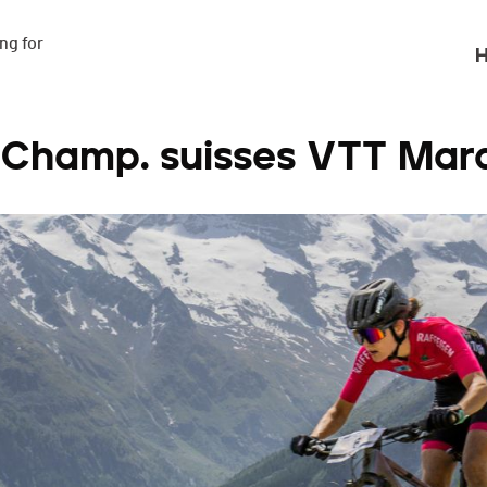
g for

H
 Champ. suisses VTT Mar