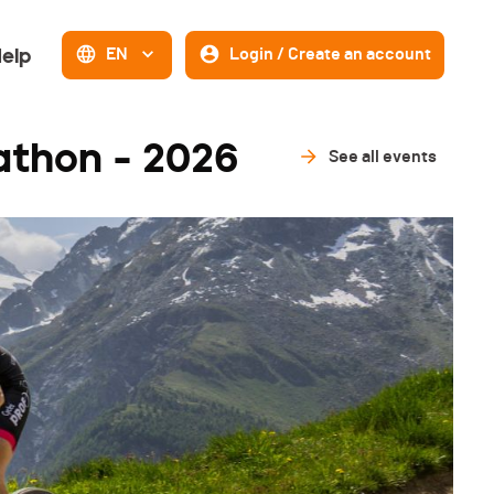
elp
EN
Login / Create an account
athon - 2026
See all events