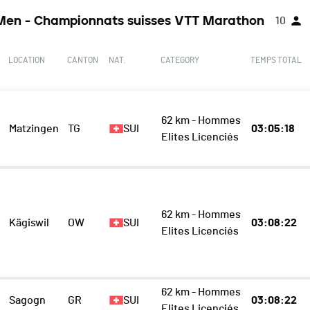
Men - Championnats suisses VTT Marathon
10
LOCATION
CANTON
NAT.
CATEGORY
TEMPS TOTAL
62 km - Hommes
Matzingen
TG
SUI
03:05:18
Elites Licenciés
62 km - Hommes
Kägiswil
OW
SUI
03:08:22
Elites Licenciés
62 km - Hommes
Sagogn
GR
SUI
03:08:22
Elites Licenciés