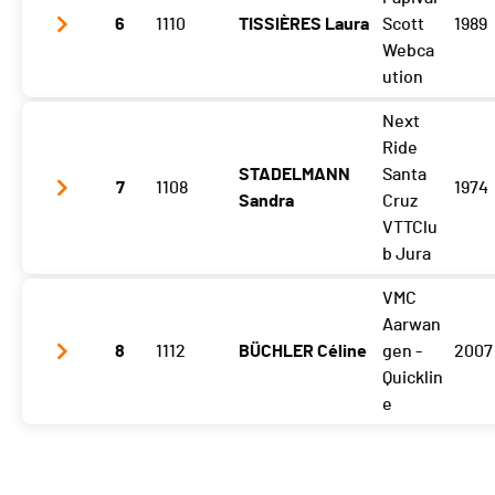
Les Haudères
6
1110
2:09:40 (6)
TISSIÈRES Laura
Scott
1989
Webca
La Forclaz
2:38:26 (6)
ution
Béplan
3:49:01 (5,+1)
Next
l'Etoile
1:31:46 (5)
Ride
Les Haudères
2:07:52 (5)
STADELMANN
Santa
7
1108
1974
Sandra
Cruz
La Forclaz
2:37:52 (5)
VTTClu
Béplan
3:55:07 (6,-1)
b Jura
VMC
l'Etoile
1:36:09 (7)
Aarwan
Les Haudères
8
1112
2:12:10 (7)
BÜCHLER Céline
gen -
2007
Quicklin
La Forclaz
2:43:42 (7)
e
Béplan
4:00:43 (7)
l'Etoile
2:14:01 (8)