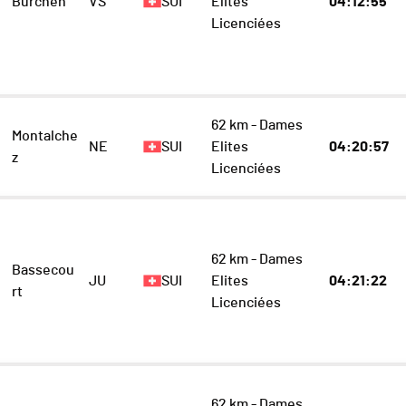
Bürchen
VS
SUI
Elites
04:12:55
Licenciées
62 km - Dames
Montalche
NE
SUI
Elites
04:20:57
z
Licenciées
62 km - Dames
Bassecou
JU
SUI
Elites
04:21:22
rt
Licenciées
62 km - Dames