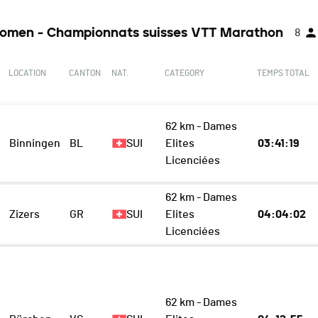
omen - Championnats suisses VTT Marathon
8
LOCATION
CANTON
NAT.
CATEGORY
TEMPS TOTAL
62 km - Dames
Binningen
BL
SUI
Elites
03:41:19
Licenciées
62 km - Dames
Zizers
GR
SUI
Elites
04:04:02
Licenciées
62 km - Dames