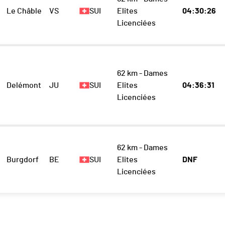
Le Châble
VS
SUI
Elites
04:30:26
Licenciées
62 km - Dames
Delémont
JU
SUI
Elites
04:36:31
Licenciées
62 km - Dames
Burgdorf
BE
SUI
Elites
DNF
Licenciées