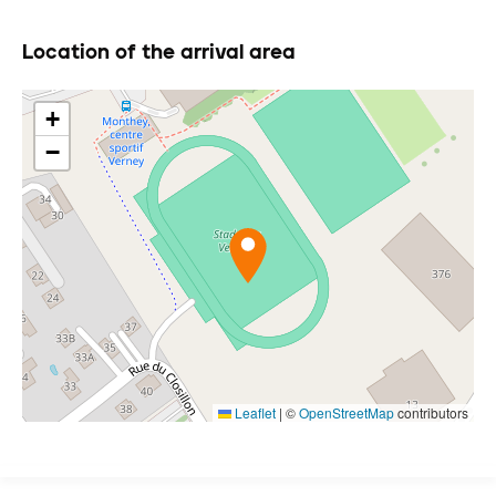
Location of the arrival area
+
−
Leaflet
|
©
OpenStreetMap
contributors