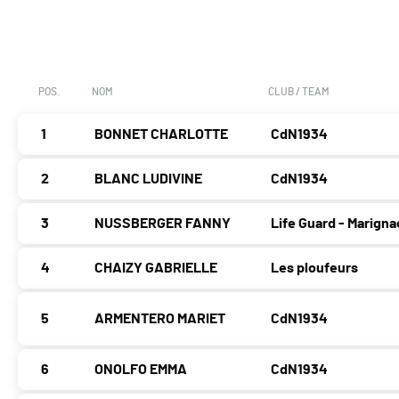
POS.
NOM
CLUB / TEAM
1
BONNET CHARLOTTE
CdN1934
2
BLANC LUDIVINE
CdN1934
3
NUSSBERGER FANNY
Life Guard - Marigna
4
CHAIZY GABRIELLE
Les ploufeurs
5
ARMENTERO MARIET
CdN1934
6
ONOLFO EMMA
CdN1934