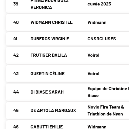
PINNA RODRIGUEZ
39
cuvée 2025
VERONICA
40
WIDMANN CHRISTEL
Widmann
41
DUBEROS VIRGINIE
CNSRCLUSES
42
FRUTIGER DALILA
Voirol
43
GUERTIN CÉLINE
Voirol
Equipe de Christine 
44
DI BIASE SARAH
Biase
Novio Fire Team &
45
DE ARTOLA MARGAUX
Triathlon de Nyon
46
GABUTTI EMILIE
Widmann