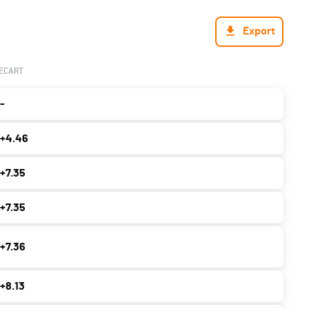
Export
ECART
-
+4.46
+7.35
+7.35
+7.36
+8.13