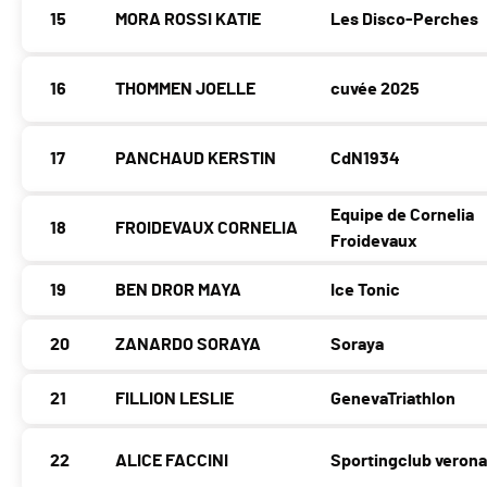
15
MORA ROSSI KATIE
Les Disco-Perches
16
THOMMEN JOELLE
cuvée 2025
17
PANCHAUD KERSTIN
CdN1934
Equipe de Cornelia
18
FROIDEVAUX CORNELIA
Froidevaux
19
BEN DROR MAYA
Ice Tonic
20
ZANARDO SORAYA
Soraya
21
FILLION LESLIE
GenevaTriathlon
22
ALICE FACCINI
Sportingclub verona