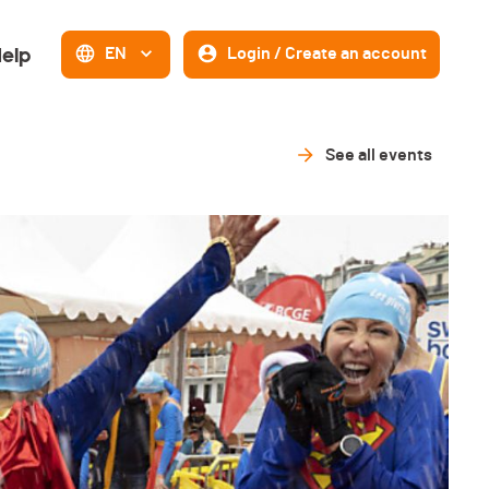
elp
EN
Login / Create an account
See all events