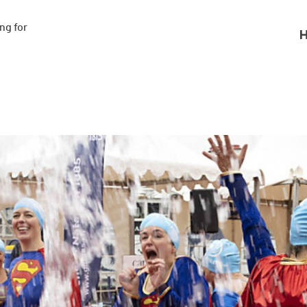
g for

H