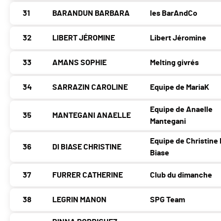
31
BARANDUN BARBARA
les BarAndCo
32
LIBERT JÉROMINE
Libert Jéromine
33
AMANS SOPHIE
Melting givrés
34
SARRAZIN CAROLINE
Equipe de MariaK
Equipe de Anaelle
35
MANTEGANI ANAELLE
Mantegani
Equipe de Christine 
36
DI BIASE CHRISTINE
Biase
37
FURRER CATHERINE
Club du dimanche
38
LEGRIN MANON
SPG Team