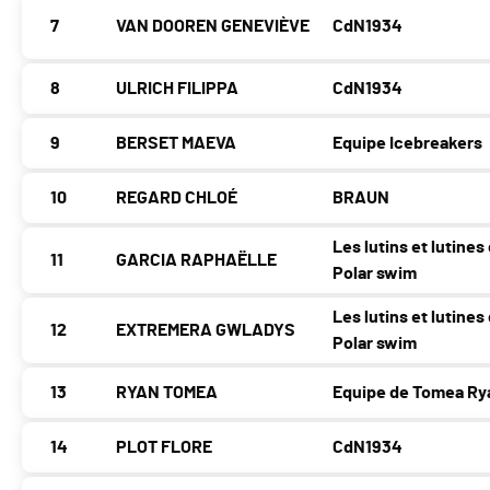
7
VAN DOOREN GENEVIÈVE
CdN1934
8
ULRICH FILIPPA
CdN1934
9
BERSET MAEVA
Equipe Icebreakers
10
REGARD CHLOÉ
BRAUN
Les lutins et lutines
11
GARCIA RAPHAËLLE
Polar swim
Les lutins et lutines
12
EXTREMERA GWLADYS
Polar swim
13
RYAN TOMEA
Equipe de Tomea Ry
14
PLOT FLORE
CdN1934