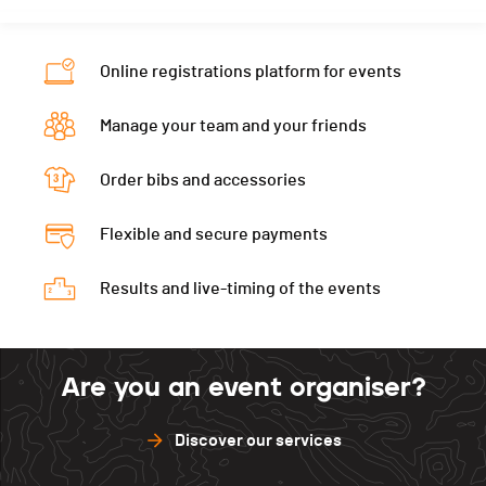
Location
Soyhières
Gap
0
Nat.
SUI
Canton
JU
Neuveville
180
Gap
120
Online registrations platform for events
Nat.
SUI
Val de Ruz
200
Neuveville
140
Gap
170
Asuel
200
Manage your team and your friends
Val de Ruz
140
Neuveville
125
St.-Imier
0
Asuel
180
Order bibs and accessories
Val de Ruz
130
Chaux-de-Fonds
0
St.-Imier
0
Asuel
155
Delémont
0
Flexible and secure payments
Chaux-de-Fonds
0
St.-Imier
0
Delémont
0
Results and live-timing of the events
Chaux-de-Fonds
0
Delémont
0
Are you an event organiser?
Discover our services