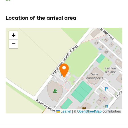
Location of the arrival area
+
−
Leaflet
|
©
OpenStreetMap
contributors