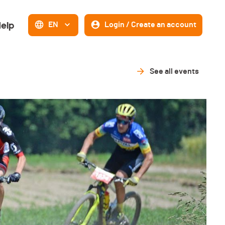
elp
EN
Login / Create an account
See all events