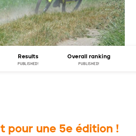
Results
Overall ranking
PUBLISHED!
PUBLISHED!
t pour une 5e édition !