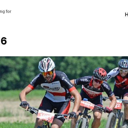
g for

H
26