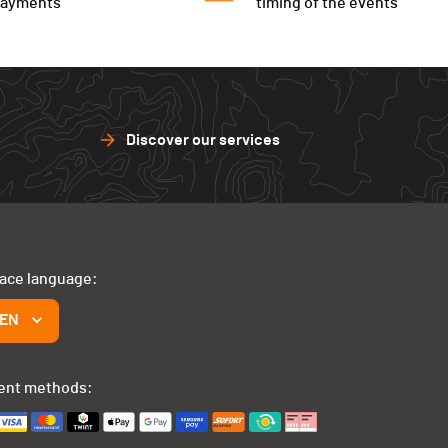
payments
timing of the events
Discover our services
face language:
EN
ent methods: