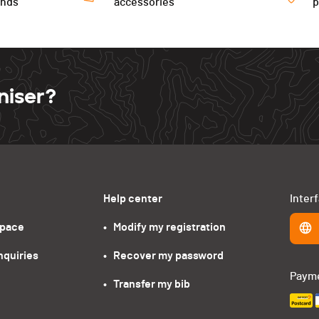
ends
accessories
niser?
Help center
Inter
space
•   Modify my registration
nquiries
•   Recover my password
Paym
•   Transfer my bib