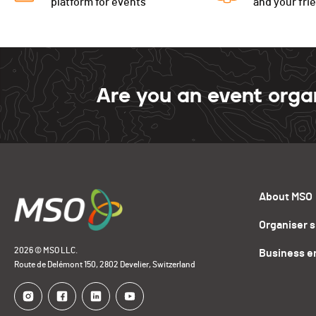
platform for events
and your fri
Are you an event orga
About MSO
Organiser 
2026 © MSO LLC.
Business e
Route de Delémont 150, 2802 Develier, Switzerland