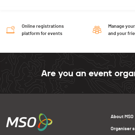
Online registrations
Manage your
platform for events
and your fri
Are you an event orga
About MSO
Organiser 