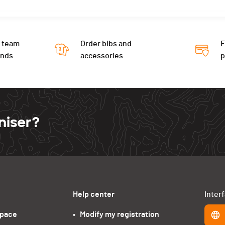
 team
Order bibs and
F
ends
accessories
niser?
Help center
Inter
space
•   Modify my registration