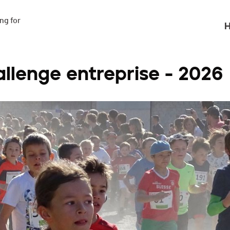
g for

H
allenge entreprise - 2026