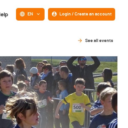
elp
EN
Login / Create an account
See all events