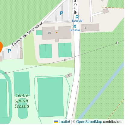
Leaflet
|
©
OpenStreetMap
contributors