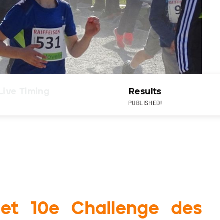
Live Timing
Results
PUBLISHED!
 et 10e Challenge des