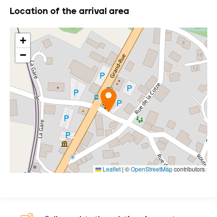
Location of the arrival area
+
−
Leaflet
|
©
OpenStreetMap
contributors