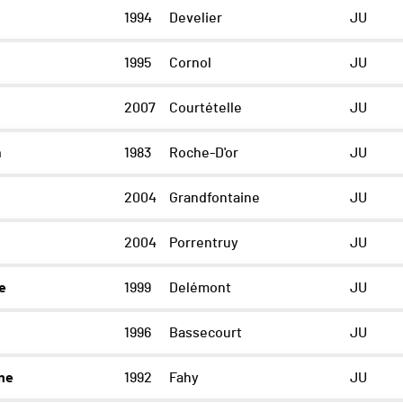
1994
Develier
JU
1995
Cornol
JU
2007
Courtételle
JU
a
1983
Roche-D'or
JU
2004
Grandfontaine
JU
2004
Porrentruy
JU
e
1999
Delémont
JU
1996
Bassecourt
JU
ne
1992
Fahy
JU