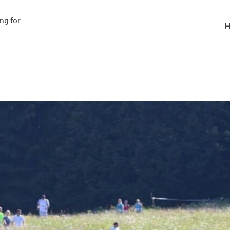
g for

H