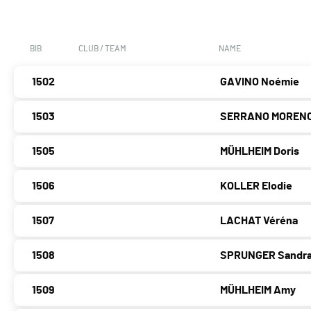
BIB
CLUB / TEAM
NAME
1502
GAVINO Noémie
1503
SERRANO MORENO
1505
MÜHLHEIM Doris
1506
KOLLER Elodie
1507
LACHAT Véréna
1508
SPRUNGER Sandr
1509
MÜHLHEIM Amy