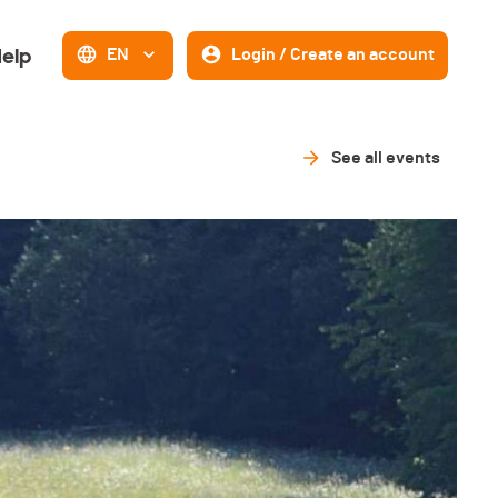
elp
EN
Login / Create an account
See all events