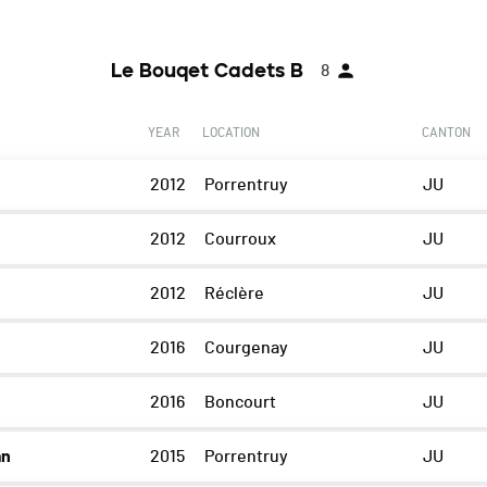
Le Bouqet Cadets B
8
YEAR
LOCATION
CANTON
2012
Porrentruy
JU
2012
Courroux
JU
2012
Réclère
JU
2016
Courgenay
JU
2016
Boncourt
JU
an
2015
Porrentruy
JU