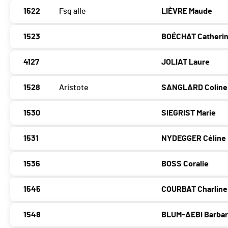
1522
Fsg alle
LIÈVRE Maude
1523
BOÉCHAT Catheri
4127
JOLIAT Laure
1528
Aristote
SANGLARD Coline
1530
SIEGRIST Marie
1531
NYDEGGER Céline
1536
BOSS Coralie
1545
COURBAT Charline
1548
BLUM-AEBI Barba