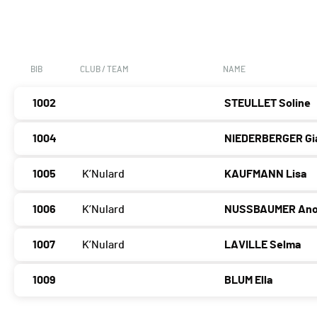
BIB
CLUB / TEAM
NAME
1002
STEULLET Soline
1004
NIEDERBERGER Gi
1005
K’Nulard
KAUFMANN Lisa
1006
K’Nulard
NUSSBAUMER An
1007
K’Nulard
LAVILLE Selma
1009
BLUM Ella