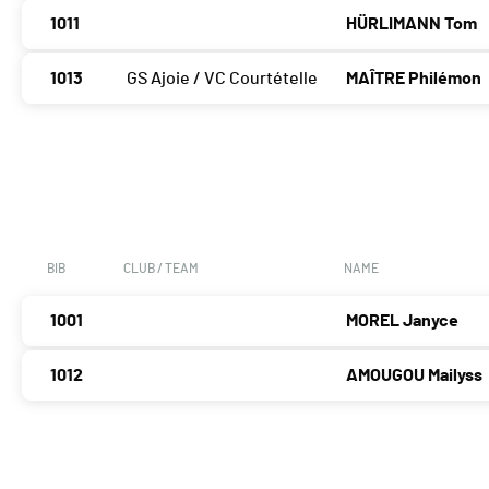
1011
HÜRLIMANN Tom
1013
GS Ajoie / VC Courtételle
MAÎTRE Philémon
BIB
CLUB / TEAM
NAME
1001
MOREL Janyce
1012
AMOUGOU Mailyss