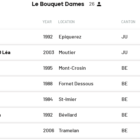
Le Bouquet Dames
26
YEAR
LOCATION
CANTON
1992
Epiquerez
JU
 Léa
2003
Moutier
JU
1995
Mont-Crosin
BE
1988
Fornet Dessous
BE
1984
St-Imier
BE
a
1992
Bévilard
BE
2006
Tramelan
BE