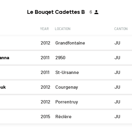
Le Bouqet Cadettes B
6
YEAR
LOCATION
CANTON
2012
Grandfontaine
JU
anna
2011
2950
JU
2011
St-Ursanne
JU
ouk
2012
Courgenay
JU
2012
Porrentruy
JU
2015
Réclère
JU