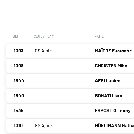
BIB
CLUB / TEAM
NAME
1003
GS Ajoie
MAÎTRE Eustache
1008
CHRISTEN Mika
1544
AEBI Lucien
1540
BONATI Liam
1535
ESPOSITO Lenny
1010
GS Ajoie
HÜRLIMANN Nath