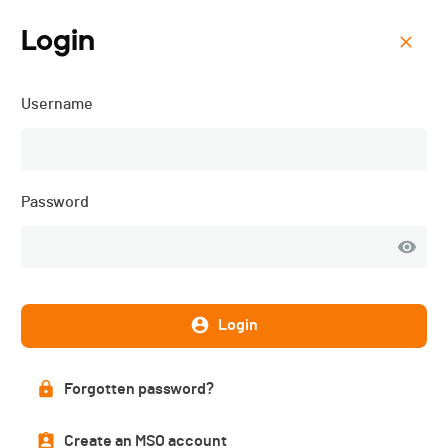
Login
Menu
Username
Trophée des Rochers de
Tablettes - 2026
Password
Login
Forgotten password?
Create an MSO account