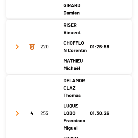
Canton
-
VS
VS
GIRARD
Damien
Nat.
SUI
RISER
Category
Relais - Adultes Hommes et Mixtes
Club / Team
Cs Le Paquier / Dupasquier sport
Vincent
Ecart
Year
1999
1993
1992
CHOFFLO
220
01:26:58
Le Châble > Verbier
0:29:36 (2) (89)
Location
Pringy
Gruyères
N Corentin
Lieffrens
Verbier > Champsec
0:25:49 (2.+1) (89,+1)
Canton
FR
FR
FR
MATHIEU
Champsec > Le Châble
Michaël
0:25:47 (1) (89)
Nat.
SUI
DELAMOR
Category
Relais - Adultes Hommes et Mixtes
Club /
Le Jeune Fringant et les deux
CLAZ
Ecart
Team
00:05:18
Briscards
Thomas
Le Châble > Verbier
Year
1991
2004
0:31:43 (4) (89)
1982
LUQUE
Verbier > Champsec
Location
4
255
Farvagny-Le-
0:27:14 (3.+1) (89,+1)
LOBO
Farvagny-Le-
01:30:26
Colog
Petit
Francisco
Petit
ny
Champsec > Le Châble
0:27:33 (2.+1) (89,+1)
Miguel
Canton
FR
FR
GE