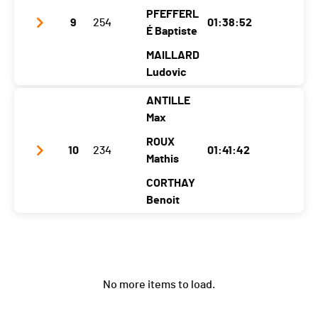
Le Châble > Verbier
Year
1986
1984
0:37:08 (21) (89)
1999
PFEFFERL
9
254
01:38:52
Verbier > Champsec
Location
Orsières
0:25:30 (1.+14) (89,+14)
Orsières
É Baptiste
Dorénaz
Champsec > Le Châble
Canton
VS
VS
VS
MAILLARD
0:32:16 (10) (89)
Ludovic
Nat.
SUI
ANTILLE
Category
Relais - Adultes Hommes et Mixtes
Club / Team
Tsarvadze Aradzo
Max
Ecart
00:14:45
Year
1988
1988
1991
ROUX
10
234
01:41:42
Le Châble > Verbier
0:33:05 (8) (89)
Location
Le Châble Vs
Mathis
Arbaz
Orsières
Verbier > Champsec
0:30:00 (11.-1) (89,-1)
Canton
VS
VS
VS
CORTHAY
Champsec > Le Châble
Benoit
0:32:51 (13.+1) (89,+1)
Nat.
SUI
Category
Relais - Adultes Hommes et Mixtes
Club / Team
Les solides du val de Bagnes
Ecart
00:17:39
Year
2000
2007
2007
Le Châble > Verbier
0:36:08 (16) (89)
No more items to load.
Location
Le Châble
Vens
Le Châble Vs
Verbier > Champsec
0:31:10 (14.+4) (89,+4)
Canton
VS
VS
VS