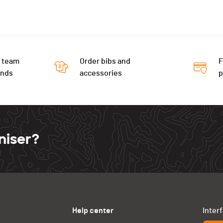
 team
Order bibs and
F
ends
accessories
niser?
Help center
Inter