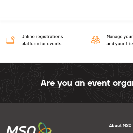
Online registrations
Manage your
platform for events
and your fri
Are you an event orga
About MSO