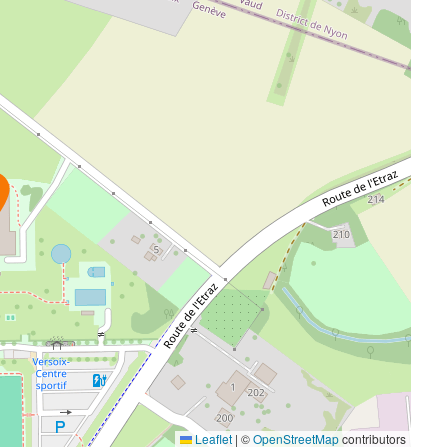
Leaflet
|
©
OpenStreetMap
contributors