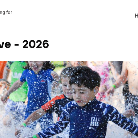
g for

H
ve - 2026