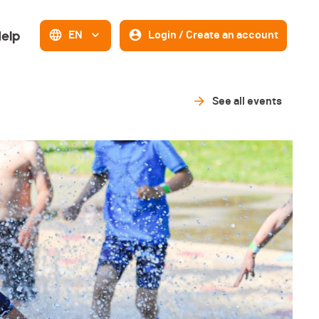
elp
EN
Login / Create an account
See all events