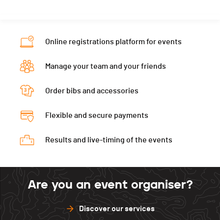
Canton
JU
Temps total
00:02:02
Nat.
SUI
Ecart
+0:02
Temps total
00:02:03
Online registrations platform for events
Ecart
+0:03
Manage your team and your friends
Order bibs and accessories
Flexible and secure payments
Results and live-timing of the events
Are you an event organiser?
Discover our services