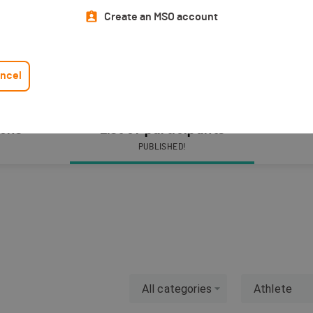
Create an MSO account
ncel
ions
List of participants
PUBLISHED!
All categories
Athlete