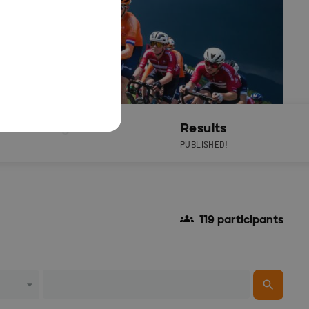
Live Timing
Results
PUBLISHED!
119 participants