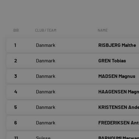
BIB
CLUB / TEAM
NAME
1
Danmark
RISBJERG Malthe
2
Danmark
GREN Tobias
3
Danmark
MADSEN Magnus
4
Danmark
HAAGENSEN Magn
5
Danmark
KRISTENSEN Ande
6
Danmark
FREDERIKSEN Ant
11
Suisse
BARHOUMI Marwa