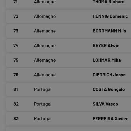
71
Allemagne
THOMA Richard
72
Allemagne
HENNIG Domenic
73
Allemagne
BORRMANN Nils
74
Allemagne
BEYER Alwin
75
Allemagne
LOHMAR Mika
76
Allemagne
DIEDRICH Josse
81
Portugal
COSTA Gonçalo
82
Portugal
SILVA Vasco
83
Portugal
FERREIRA Xavier