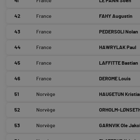
41
France
LE PANN Soen
42
France
FAHY Augustin
43
France
PEDERSOLI Nolan
44
France
HAWRYLAK Paul
45
France
LAFFITTE Bastian
46
France
DEROME Louis
51
Norvège
HAUGETUN Kristia
52
Norvège
ORHOLM-LØNSETH
53
Norvège
GARNVIK Ole Jako