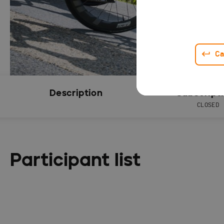
Ca
Description
Subscript
CLOSED
Participant list