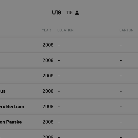
U19
119
YEAR
LOCATION
CANTON
2008
-
-
2008
-
-
2009
-
-
us
2008
-
-
rs Bertram
2008
-
-
on Paaske
2008
-
-
n
2009
-
-