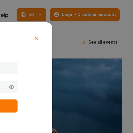
elp
EN
Login / Create an account
See all events