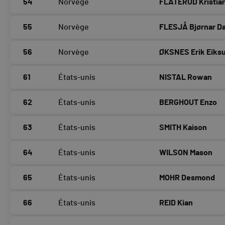
54
Norvège
FLATERUD Kristia
55
Norvège
FLESJÅ Bjørnar D
56
Norvège
ØKSNES Erik Eiks
61
États-unis
NISTAL Rowan
62
États-unis
BERGHOUT Enzo
63
États-unis
SMITH Kaison
64
États-unis
WILSON Mason
65
États-unis
MOHR Desmond
66
États-unis
REID Kian