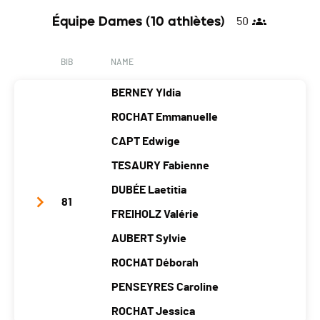
Nat.
SUI
Year
1967
1956
1968
Équipe Dames (10 athlètes)
50
Category
Défi (3 athlètes)
Location
Doubs
Pontarlier
Pontarlier
PAI.
Canton
-
-
-
BIB
NAME
Nat.
FRA
BERNEY Yldia
Category
Défi (3 athlètes)
ROCHAT Emmanuelle
PAI.
CAPT Edwige
TESAURY Fabienne
DUBÉE Laetitia
81
FREIHOLZ Valérie
AUBERT Sylvie
ROCHAT Déborah
PENSEYRES Caroline
ROCHAT Jessica