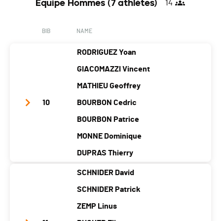
Équipe Hommes (7 athlètes)
14
Location
Malb
La
Mont
Ma
Les
Fr
uiss
Cluse
perre
lp
Grang
as
on
Et
ux
as
ettes
ne
BIB
NAME
Mijoux
RODRIGUEZ Yoan
Canton
-
-
-
-
-
-
GIACOMAZZI Vincent
Nat.
FRA
MATHIEU Geoffrey
Category
Équipe Hommes (6 athlètes)
10
BOURBON Cedric
PAI.
BOURBON Patrice
MONNE Dominique
DUPRAS Thierry
SCHNIDER David
Team Name
Ski Nordique Belledone Chamrousse
SCHNIDER Patrick
Year
197
197
197
197
197
196
196
ZEMP Linus
5
3
5
5
1
9
6