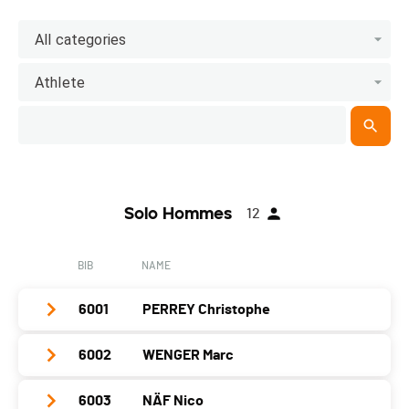
All categories
Athlete
Solo Hommes
12
BIB
NAME
6001
PERREY Christophe
6002
WENGER Marc
Club / Team
Ours Saugeais
Year
1974
6003
NÄF Nico