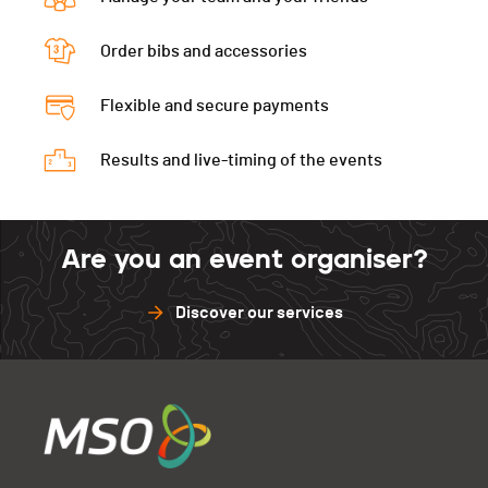
LCDF
0
Diabler.
0
Corbière
25
Aigle
30
Order bibs and accessories
LCDF
30
Bouveret
20
Corbière
0
Aigle
0
Bramois
22
Flexible and secure payments
Bouveret
30
Corbière
30
Porrentruy
22
Bramois
30
Results and live-timing of the events
Bouveret
0
Cossonay
22
Porrentruy
25
Bramois
0
Cossonay
30
Porrentruy
30
Are you an event organiser?
Cossonay
25
Discover our services