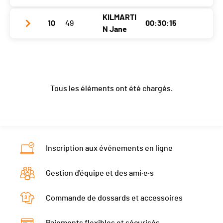
Année
1972
Canton
FR
Catégorie
Dames
KILMARTI
10
49
00:30:15
Club / Team
Dani Vtt
Localité
Giffers
Nat.
SUI
N Jane
Ecart
00:02:46
Année
1990
Canton
FR
Catégorie
Dames
Club / Team
PEV
Localité
Charmey
Nat.
SUI
Ecart
00:03:08
Année
1969
Canton
FR
Catégorie
Dames
Tous les éléments ont été chargés.
Localité
Saviese
Nat.
SUI
Ecart
00:03:34
Canton
VS
Catégorie
Dames
Nat.
IRL
Ecart
00:03:37
Catégorie
Dames
Inscription aux événements en ligne
Ecart
00:03:46
Gestion d'équipe et des ami·e·s
Commande de dossards et accessoires