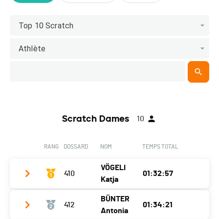
Top 10 Scratch
Athlète
Scratch Dames
10
RANG
DOSSARD
NOM
TEMPS TOTAL
VÖGELI
410
01:32:57
Katja
BÜNTER
412
01:34:21
Club / Team
Team Papival Bergamont
Antonia