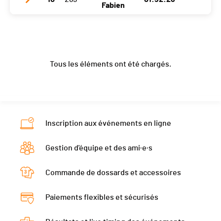
Club / Team
Annecy Cyclisme Compétition
Localité
Murten
Nat.
SUI
Fabien
Ecart
00:04:48
Année
1992
Canton
FR
Catégorie
Masters 1
Club / Team
Cyclophile sédunois
Localité
La Balme De Sillingy
Nat.
SUI
Ecart
00:04:58
Année
1984
Canton
-
Catégorie
Masters 2
Tous les éléments ont été chargés.
Localité
Ayent
Nat.
FRA
Ecart
00:05:02
Canton
VS
Catégorie
Hommes
Nat.
SUI
Ecart
00:05:36
Catégorie
Masters 1
Inscription aux événements en ligne
Ecart
00:06:03
Gestion d'équipe et des ami·e·s
Commande de dossards et accessoires
Paiements flexibles et sécurisés