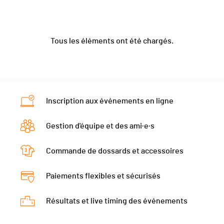
Club / Team
LES LIGHTS
Localité
Plan-Les-Ouates
Nat.
SUI
Ecart
00:02:13
Année
2006
Canton
GE
Catégorie
Galopins Garçons
Tous les éléments ont été chargés.
Localité
Plan-Les-Ouates
Nat.
SUI
Ecart
00:02:16
Canton
GE
Catégorie
Galopins Garçons
Nat.
SUI
Ecart
00:02:25
Catégorie
Galopins Garçons
Inscription aux événements en ligne
Ecart
00:02:46
Gestion d'équipe et des ami·e·s
Commande de dossards et accessoires
Paiements flexibles et sécurisés
Résultats et live timing des événements