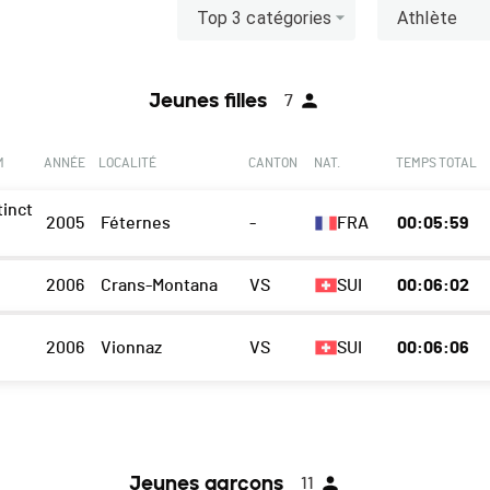
Top 3 catégories
Athlète
Jeunes filles
7
M
ANNÉE
LOCALITÉ
CANTON
NAT.
TEMPS TOTAL
tinct
2005
Féternes
-
FRA
00:05:59
s
2006
Crans-Montana
VS
SUI
00:06:02
2006
Vionnaz
VS
SUI
00:06:06
Jeunes garçons
11