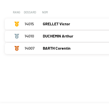
RANG
DOSSARD
NOM
14015
GRELLET Victor
14010
DUCHEMIN Arthur
14007
BARTH Corentin