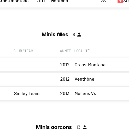
Crans montana
2011
Montana
VS
SU
Minis filles
8
CLUB / TEAM
ANNÉE
LOCALITÉ
2012
Crans-Montana
2012
Venthône
Smiley Team
2013
Mollens Vs
Minis garçons
13