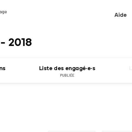
ge 

Aide
 - 2018
ons
Liste des engagé·e·s
L
PUBLIÉE