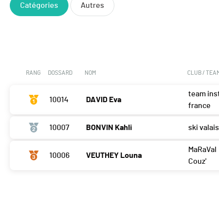
Catégories
Autres
RANG
DOSSARD
NOM
CLUB / TEA
team ins
10014
DAVID Eva
france
10007
BONVIN Kahli
ski valai
MaRaVal
10006
VEUTHEY Louna
Couz'