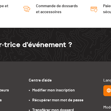
pe et
Commande de dossards
Paie
et accessoires
sécu
r·trice d'événement ?
Centre d'aide
Lang
teurs
•   Modifier mon inscription
s
•   Récupérer mon mot de passe
Mode
•   Transférer mon dossard