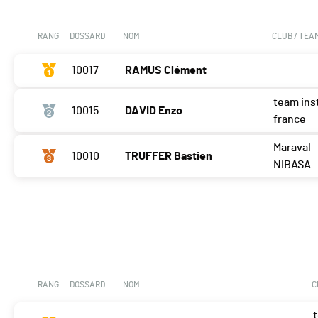
RANG
DOSSARD
NOM
CLUB / TEA
10017
RAMUS Clément
team ins
10015
DAVID Enzo
france
Maraval
10010
TRUFFER Bastien
NIBASA
RANG
DOSSARD
NOM
C