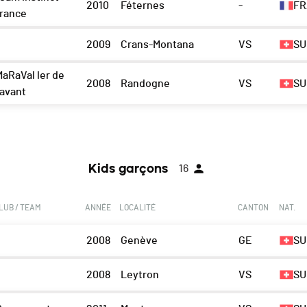
2010
Féternes
-
FR
france
2009
Crans-Montana
VS
SU
MaRaVal ler de
2008
Randogne
VS
SU
'avant
Kids garçons
16
LUB / TEAM
ANNÉE
LOCALITÉ
CANTON
NAT.
2008
Genève
GE
SU
2008
Leytron
VS
SU