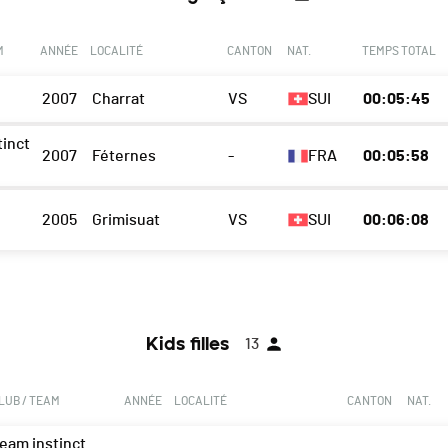
M
ANNÉE
LOCALITÉ
CANTON
NAT.
TEMPS TOTAL
2007
Charrat
VS
SUI
00:05:45
tinct
2007
Féternes
-
FRA
00:05:58
2005
Grimisuat
VS
SUI
00:06:08
Kids filles
13
LUB / TEAM
ANNÉE
LOCALITÉ
CANTON
NAT.
team instinct