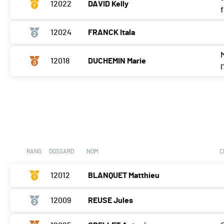
12022
DAVID Kelly
12024
FRANCK Itala
12018
DUCHEMIN Marie
l
RANG
DOSSARD
NOM
C
12012
BLANQUET Matthieu
12009
REUSE Jules