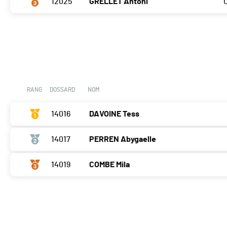
12025
GRELLET Antoni
RANG
DOSSARD
NOM
14016
DAVOINE Tess
14017
PERREN Abygaelle
14019
COMBE Mila