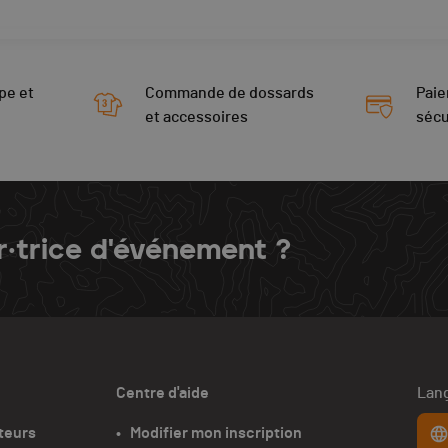
pe et
Commande de dossards
Paie
et accessoires
sécu
r·trice d'événement ?
Centre d'aide
Lang
teurs
•   Modifier mon inscription