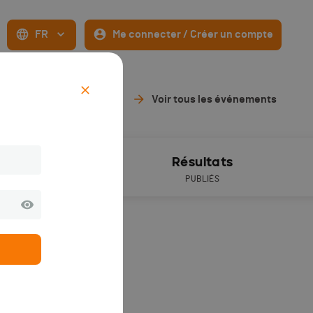
FR
Me connecter / Créer un compte
Voir tous les événements
ive timing
Résultats
PUBLIÉS
h59
(depuis 8 années).