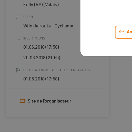
Fully (VS) (Valais)
SPORT
Vélo de route - Cyclisme
An
INSCRIPTIONS
01.06.2018 (17:58)
20.06.2018 (21:59)
PUBLICATION DE LA LISTE DES ENGAGÉ·E·S
01.06.2018 (17:58)
Site de l'organisateur