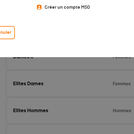
Créer un compte MSO
CATÉGORIES
GENRE
Dames I
Femmes
nuler
Dames II
Femmes
Elites Dames
Femmes
Elites Hommes
Hommes