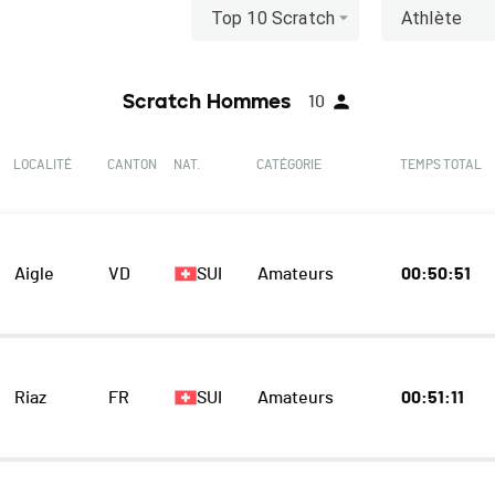
Top 10 Scratch
Athlète
Scratch Hommes
10
E
LOCALITÉ
CANTON
NAT.
CATÉGORIE
TEMPS TOTAL
Aigle
VD
SUI
Amateurs
00:50:51
Riaz
FR
SUI
Amateurs
00:51:11