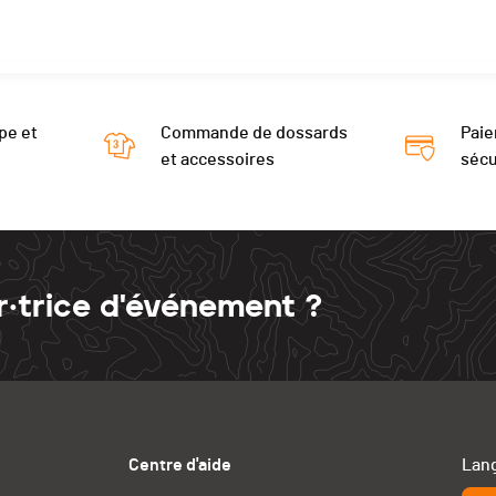
pe et
Commande de dossards
Paie
et accessoires
sécu
r·trice d'événement ?
Centre d'aide
Lang