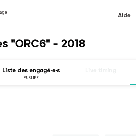
ge 

Aide
es "ORC6" - 2018
Liste des engagé·e·s
Live timing
PUBLIÉE