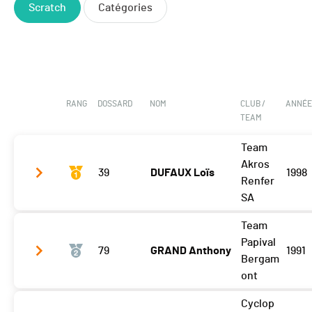
Scratch
Catégories
RANG
DOSSARD
NOM
CLUB /
ANNÉ
TEAM
Team
Akros
39
DUFAUX Loïs
1998
Renfer
SA
Team
Tour 3
08:26
Papival
79
GRAND Anthony
1991
Tour 4
08:30
Bergam
ont
Tour 5
08:39
Cyclop
Tour 6
08:38