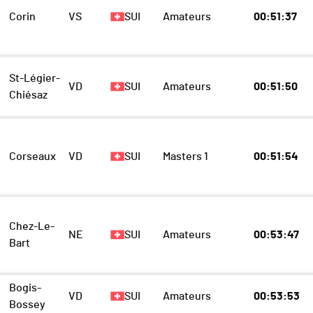
Corin
VS
SUI
Amateurs
00:51:37
St-Légier-
VD
SUI
Amateurs
00:51:50
Chiésaz
Corseaux
VD
SUI
Masters 1
00:51:54
Chez-Le-
NE
SUI
Amateurs
00:53:47
Bart
Bogis-
VD
SUI
Amateurs
00:53:53
Bossey