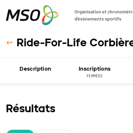
Organisation et chronométra
d'événements sportifs
Ride-For-Life Corbièr
Description
Inscriptions
FERMÉES
Résultats