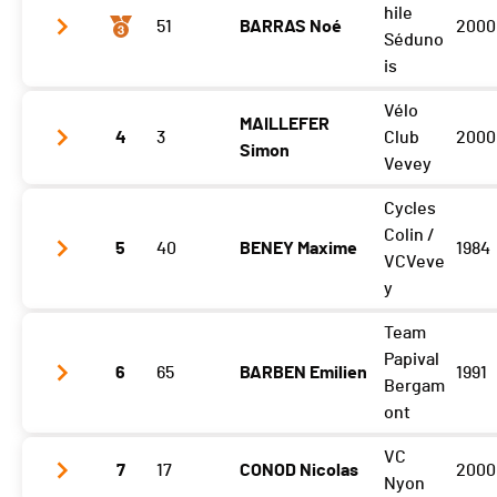
Tour 3
08:24
hile
51
BARRAS Noé
2000
Tour 4
08:28
Séduno
is
Tour 5
08:54
Vélo
Tour 6
08:43
MAILLEFER
Tour 3
08:34
4
3
Club
2000
Simon
Tour 4
08:51
Vevey
Tour 5
08:44
Cycles
Tour 3
08:41
Colin /
Tour 6
08:52
5
40
BENEY Maxime
1984
Tour 4
08:32
VCVeve
y
Tour 5
08:40
Team
Tour 6
08:26
Tour 3
08:54
Papival
6
65
BARBEN Emilien
1991
Tour 4
08:56
Bergam
ont
Tour 5
08:41
VC
Tour 6
08:41
7
17
CONOD Nicolas
2000
Tour 3
08:58
Nyon