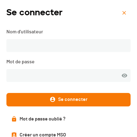
Se connecter
Menu
Nom d'utilisateur
Cyclocross de Bex "ORC8"
- 2018
Mot de passe
Inscriptions
FERMÉES
Se connecter
DATE
Mot de passe oublié ?
15.12.2018
Créer un compte MSO
LOCALISATION