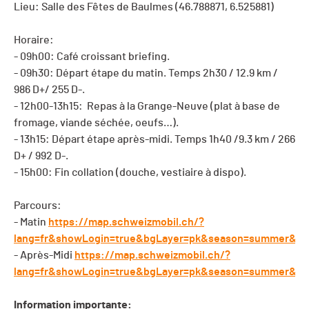
Lieu: Salle des Fêtes de Baulmes (
46.788871, 6.525881)
Horaire:
- 09h00: Café croissant briefing.
- 09h30: Départ étape du matin. Temps 2h30 / 12.9 km /
986 D+/ 255 D-.
- 12h00-13h15: Repas à la Grange-Neuve (plat à base de
fromage, viande séchée, oeufs…).
- 13h15: Départ étape après-midi. Temps 1h40 /9.3 km / 266
D+ / 992 D-.
- 15h00: Fin collation (douche, vestiaire à dispo).
Parcours:
- Matin
https://map.schweizmobil.ch/?
lang=fr&showLogin=true&bgLayer=pk&season=summer&res
- Après-Midi
https://map.schweizmobil.ch/?
lang=fr&showLogin=true&bgLayer=pk&season=summer&res
Information importante: