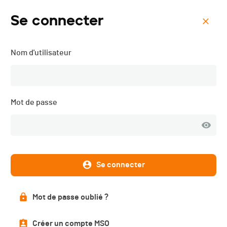
Se connecter
Menu
Nom d'utilisateur
La Chavannaise - 2018
Inscriptions
Mot de passe
FERMÉES
Se connecter
DATE
30.09.2018
Mot de passe oublié ?
LOCALISATION
Chavannes-de-Bogis (GE) (Genève)
Créer un compte MSO