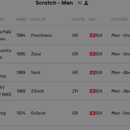
Scratch - Men
10
EAM
ANNÉE
LOCALITÉ
CANTON
NAT.
CATÉGORIE
a Palü
1994
Poschiavo
GR
SUI
Men - Un
avo
uunto
1995
Zuoz
GR
SUI
Men - Un
n
h
1969
Sent
GR
SUI
Men - Ab
ing
RT
1969
Zürich
ZH
SUI
Men - Ab
 BIKE
h
ing
1974
Grüsch
GR
SUI
Men - Un