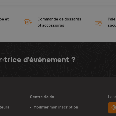
pe et
Commande de dossards
Paie
et accessoires
sécu
r·trice d'événement ?
Centre d'aide
Lang
teurs
•   Modifier mon inscription