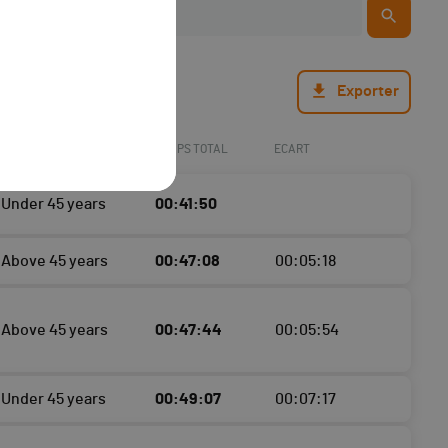
Exporter
TEMPS TOTAL
ECART
Under 45 years
00:41:50
Above 45 years
00:47:08
00:05:18
Above 45 years
00:47:44
00:05:54
Under 45 years
00:49:07
00:07:17