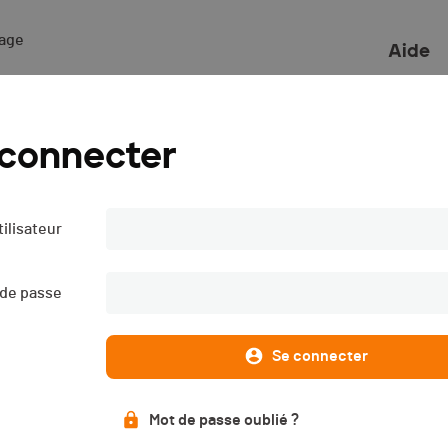
ge 

Aide
h - 2019
 connecter
ilisateur
Liste des engagé·e·s
Live timing
PUBLIÉE
 de passe
Se connecter
Mot de passe oublié ?