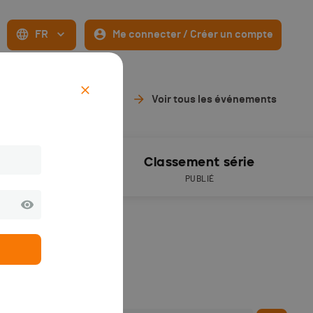
FR
Me connecter / Créer un compte
Voir tous les événements
Résultats
Classement série
PUBLIÉS
PUBLIÉ