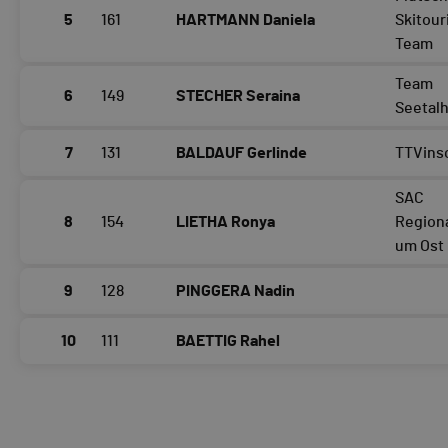
5
161
HARTMANN Daniela
Skitour
Team
Team
6
149
STECHER Seraina
Seetal
7
131
BALDAUF Gerlinde
TTVins
SAC
8
154
LIETHA Ronya
Region
um Ost
9
128
PINGGERA Nadin
10
111
BAETTIG Rahel