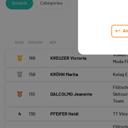
Scratch
Catégories
An
RANG
DOSSARD
NOM
CLUB / T
Volken 
169
KREUZER Victoria
Mode F
159
KRÖHN Marita
Kelag 
Flütsc
110
DALCOLMO Jeanette
Skitour
Team
4
130
PFEIFER Heidi
TT Vin
Flütsc