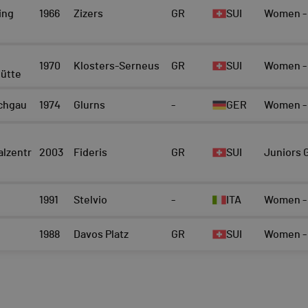
ing
1966
Zizers
GR
SUI
Women - 
1970
Klosters-Serneus
GR
SUI
Women - 
hütte
chgau
1974
Glurns
-
GER
Women - 
alzentr
2003
Fideris
GR
SUI
Juniors G
1991
Stelvio
-
ITA
Women - 
1988
Davos Platz
GR
SUI
Women - 