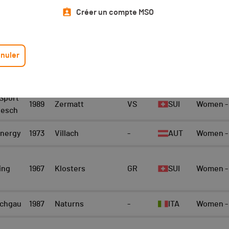
Top 10 Scratch
Athlète
Créer un compte MSO
Scratch - Women
10
nuler
EAM
ANNÉE
LOCALITÉ
CANTON
NAT.
CATÉGORIE
Sport
1989
Zermatt
VS
SUI
Women - 
iesch
Energy
1973
Villach
-
AUT
Women - 
h
ing
1967
Klosters
GR
SUI
Women - 
schgau
1987
Naturns
-
ITA
Women - 
h