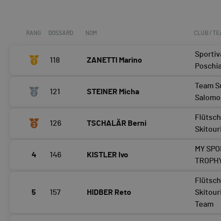
RANG
DOSSARD
NOM
CLUB / T
Sportiv
118
ZANETTI Marino
Poschi
Team S
121
STEINER Micha
Salomo
Flütsc
126
TSCHALÄR Berni
Skitour
MY SPO
4
146
KISTLER Ivo
TROPHY
Flütsc
5
157
HIDBER Reto
Skitour
Team