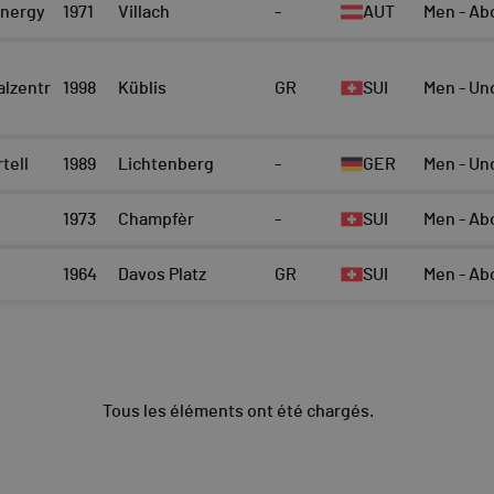
Energy
1971
Villach
-
AUT
Men - Ab
alzentr
1998
Küblis
GR
SUI
Men - Un
tell
1989
Lichtenberg
-
GER
Men - Un
1973
Champfèr
-
SUI
Men - Ab
1964
Davos Platz
GR
SUI
Men - Ab
Tous les éléments ont été chargés.