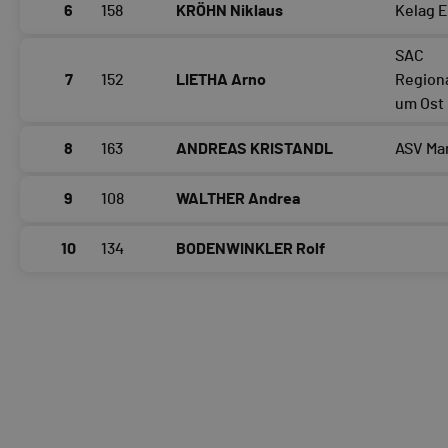
6
158
KRÖHN Niklaus
Kelag 
SAC
7
152
LIETHA Arno
Region
um Ost
8
163
ANDREAS KRISTANDL
ASV Mar
9
108
WALTHER Andrea
10
134
BODENWINKLER Rolf