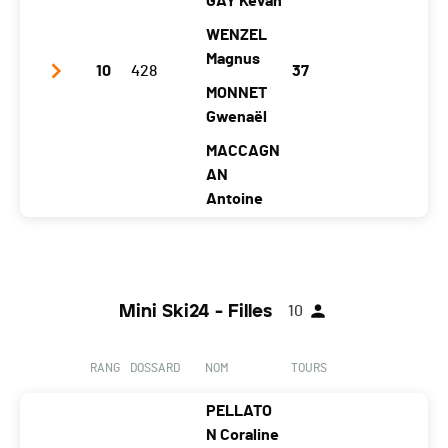
GAY Kevan
Catégorie
Mini Ski24 - Garçons (5 athlètes)
Localité
Marsens
Marsens
Marsens
Sorens
WENZEL
Temps total
01:31:23
Canton
FR
FR
FR
Magnus
FR
10
428
37
Distance
30.85 km
Nat.
SUI
MONNET
Moyenne (km/h)
20.26
Gwenaël
Catégorie
Mini Ski24 - Garçons (4 athlètes)
MACCAGN
Temps total
01:30:31
AN
Distance
29.35 km
Antoine
Moyenne (km/h)
19.45
Club / Team
Les Schtroumpfs / Sc Bex
Année
2005
2008
2009
2007
2008
Mini Ski24 - Filles
10
Localité
Be
Massonge
Lausann
Be
Be
x
x
e
x
x
RANG
DOSSARD
NOM
TOURS
Canton
VD
VS
VD
VD
VD
PELLATO
Nat.
SUI
N Coraline
Catégorie
Mini Ski24 - Garçons (5 athlètes)