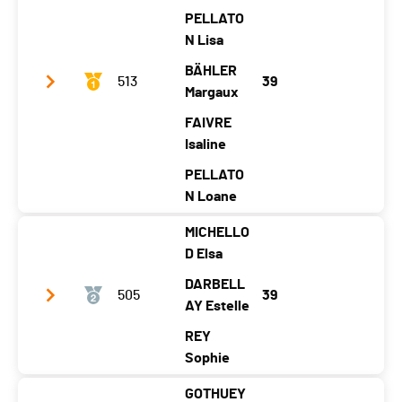
PELLATO
Temps total
01:31:49
N Lisa
Distance
27.85 km
BÄHLER
513
39
Moyenne (km/h)
18.2
Margaux
FAIVRE
Isaline
PELLATO
N Loane
MICHELLO
Club / Team
Les Fées de la Sibérie
D Elsa
Année
2003
2006
2004
2003
2005
DARBELL
505
39
Localité
La
La
AY Estelle
La
La
La
Brévi
Brévi
Brevi
Brévi
Brévi
REY
ne
ne
ne
ne
ne
Sophie
Canton
NE
NE
NE
NE
NE
GOTHUEY