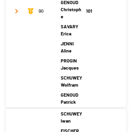
GENOUD
Christoph
90
101
e
SAVARY
Erica
JENNI
Aline
PROGIN
Jacques
SCHUWEY
Wolfram
GENOUD
Patrick
SCHUWEY
Club / Team
NRGi GO for Gold
Iwan
Année
19
19
19
19
19
19
19
19
19
19
FISCHER