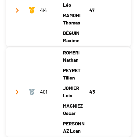
Léo
414
47
RAMONI
Thomas
BÉGUIN
Maxime
ROMERI
Club / Team
Vue des Alpes 1
Nathan
Année
2004
2004
2004
2004
PEYRET
Localité
Fontain
Fontain
Tilien
Fontain
Chézard-
emelon
emelon
emelon
St-Martin
JOMIER
401
43
Canton
NE
NE
NE
Lois
NE
Nat.
SUI
MAGNIEZ
Oscar
Catégorie
Mini Ski24 - Garçons (4 athlètes)
PERSONN
Temps total
01:31:04
AZ Loan