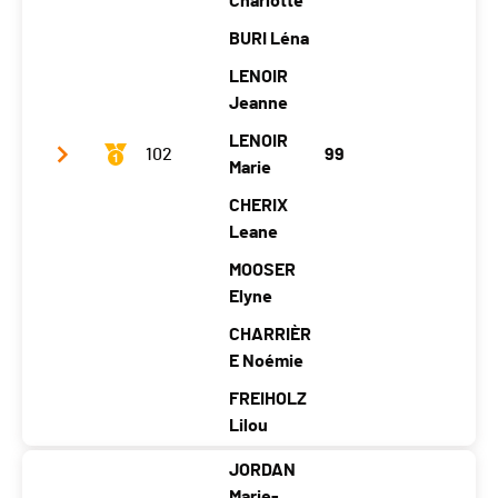
Charlotte
Moyenne (km/h)
14.67
BURI Léna
LENOIR
Jeanne
LENOIR
102
99
Marie
CHERIX
Leane
MOOSER
Elyne
CHARRIÈR
E Noémie
FREIHOLZ
Lilou
JORDAN
Club / Team
Girls Power
Marie-