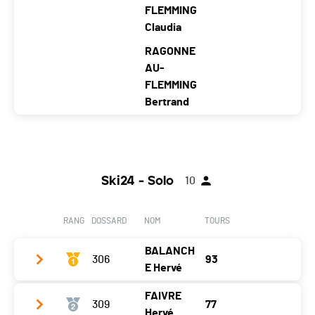
Catégorie
Équipe Entreprise (8 athlètes)
FLEMMING
Claudia
Temps total
24:09:07
RAGONNE
Distance
252.01 km
AU-
Moyenne (KM/H)
10.43
FLEMMING
Bertrand
Club / Team
JULBO & FRIENDS
Année
1978
1977
1980
1978
1975
1973
Ski24 - Solo
10
Localité
Trél
Appl
Trél
Montr
Dinh
Dinh
ex
es
ex
eux
ard
ard
RANG
DOSSARD
NOM
TOURS
Canton
VD
VD
VD
VD
ZH
ZH
BALANCH
Nat.
SUI
306
93
E Hervé
Catégorie
Équipe Entreprise (7 athlètes)
FAIVRE
Temps total
24:01:57
309
77
Club / Team
Hervé