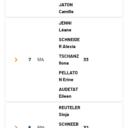
Temps total
01:31:38
JATON
Distance
26.35 km
Camille
Moyenne (km/h)
17.25
JENNI
Club / Team
Miss à fond / Sc Bex
Léane
Année
2006
2005
2004
2005
2006
SCHNEIDE
Localité
Bex
Lavey-Village
R Alexia
Bex
Bex
Bex
Canton
VD
VD
VD
TSCHANZ
VD
VD
7
514
33
Ilona
Nat.
SUI
PELLATO
Catégorie
Mini Ski24 - Filles (5 athlètes)
N Erine
Temps total
01:31:58
AUDETAT
Distance
26.35 km
Eileen
Moyenne (km/h)
17.19
REUTELER
Club / Team
Disco de la Sibérie
Sinja
Année
2005
2005
2008
2007
2007
SCHNEEB
8
504
32