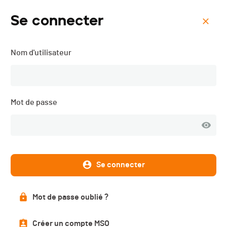
Se connecter
Menu
Nom d'utilisateur
VTT La Barillette "GBC 8" -
2019
Mot de passe
Inscriptions
FERMÉES
Se connecter
DATE
Mot de passe oublié ?
18.08.2019
Créer un compte MSO
LOCALISATION