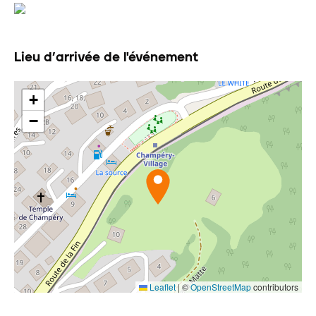
Lieu d’arrivée de l'événement
+
−
Leaflet
|
©
OpenStreetMap
contributors