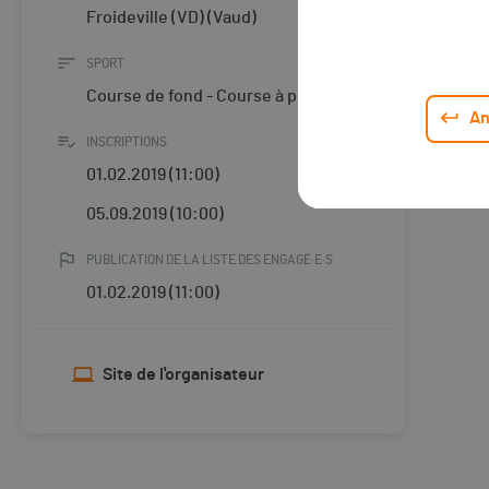
Froideville (VD) (Vaud)
SPORT
Course de fond - Course à pied
An
INSCRIPTIONS
01.02.2019 (11:00)
05.09.2019 (10:00)
PUBLICATION DE LA LISTE DES ENGAGÉ·E·S
01.02.2019 (11:00)
Site de l'organisateur