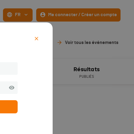
FR
Me connecter / Créer un compte
Voir tous les événements
ive timing
Résultats
PUBLIÉS
 6 ans).