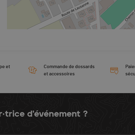
pe et
Commande de dossards
Paie
et accessoires
sécu
r·trice d'événement ?