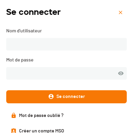
Se connecter
Menu
Nom d'utilisateur
Supertrail du Barlatay -
2019
Mot de passe
Classement série
PUBLIÉ
Se connecter
Classements série
Mot de passe oublié ?
Créer un compte MSO