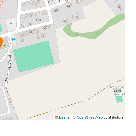
Leaflet
|
©
OpenStreetMap
contributors