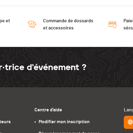
pe et
Commande de dossards
Paie
et accessoires
sécu
r·trice d'événement ?
Centre d'aide
Lang
teurs
•   Modifier mon inscription