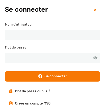
Se connecter
Menu
Nom d'utilisateur
Critérium de la Cyclo des
Vins du Valais "ANNULE" -
2019
Mot de passe
Liste des engagé·e·s
PUBLIÉE
Se connecter
Mot de passe oublié ?
Liste des engagé·e·s
Créer un compte MSO