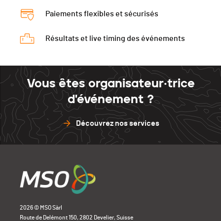
Tour 5
07:51
Tour 7
07:56
Paiements flexibles et sécurisés
Tour 4
08:09
Tour 6
07:54
Tour 5
07:53
Tour 7
07:58
Résultats et live timing des événements
Tour 6
08:07
Tour 7
08:12
Vous êtes organisateur·trice
d'événement ?
Découvrez nos services
2026 © MSO Sàrl
Route de Delémont 150, 2802 Develier, Suisse