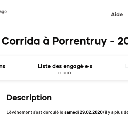
ge 

Aide
 Corrida à Porrentruy - 2
ons
Liste des engagé·e·s
L
PUBLIÉE
Description
L'événement s'est déroulé le
samedi 29.02.2020
(il y a plus d