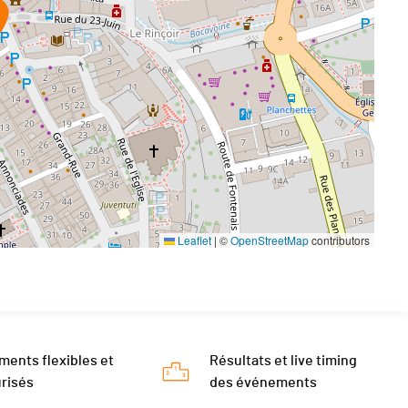
Leaflet
|
©
OpenStreetMap
contributors
ments flexibles et
Résultats et live timing
risés
des événements