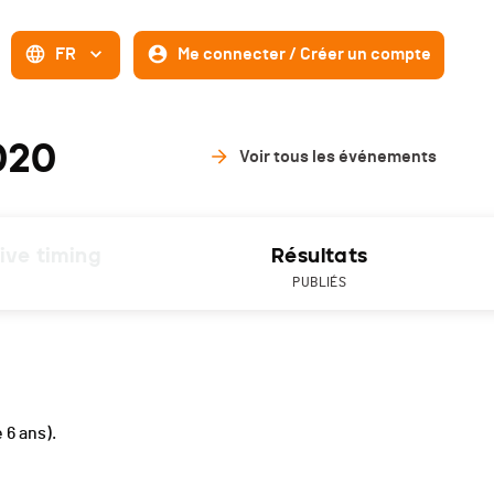
FR
Me connecter / Créer un compte
020
Voir tous les événements
ive timing
Résultats
PUBLIÉS
e 6 ans).