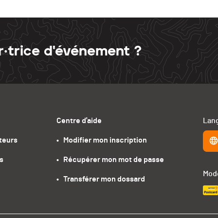
r·trice d'événement ?
Centre d'aide
Lang
teurs
•   Modifier mon inscription
s
•   Récupérer mon mot de passe
Mode
•   Transférer mon dossard