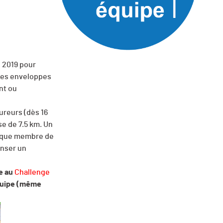
e 2019 pour
 des enveloppes
ant ou
ureurs (dès 16
se de 7.5 km. Un
haque membre de
enser un
pe au
Challenge
équipe (même