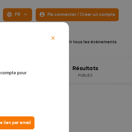
FR
Me connecter / Créer un compte
 - 2020
Voir tous les événements
ive timing
Résultats
on compte pour
PUBLIÉS
e 5 ans).
e lien par email