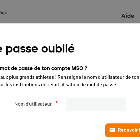
ge 

Aide
armotte Granfondo Valais
 passe oublié
e mot de passe de ton compte MSO ?
ons
Liste des engagé·e·s
L
i aux plus grands athlètes ! Renseigne le nom d’utilisateur de t
PUBLIÉE
il les instructions de réinitialisation de mot de passe.
Description
Nom d'utilisateur
L'événement s'est déroulé le
samedi 08.08.2020
(il y a plus d
Recevoir l