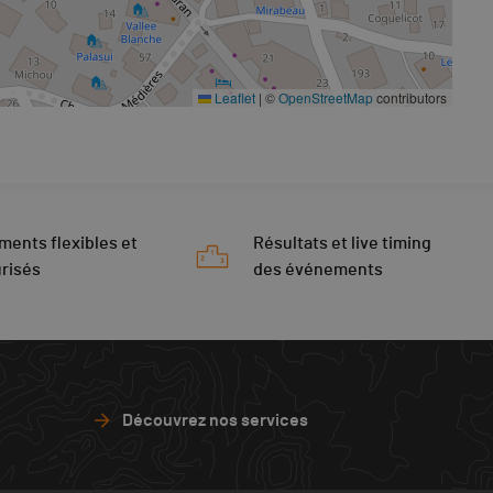
Leaflet
|
©
OpenStreetMap
contributors
ments flexibles et
Résultats et live timing
risés
des événements
Découvrez nos services