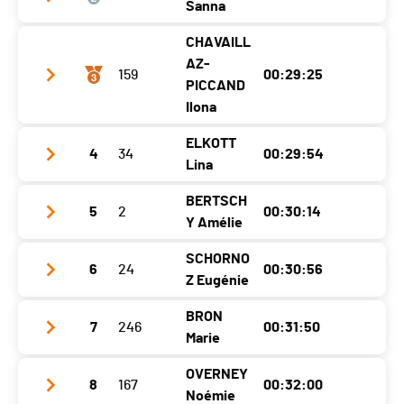
Sanna
Année
1995
CHAVAILL
Club / Team
Localité
Grindelwald
AZ-
159
00:29:25
Année
1994
PICCAND
Canton
BE
Ilona
Localité
östersund
Nat.
SUI
ELKOTT
Canton
-
Catégorie
Dames
4
34
00:29:54
Club / Team
Team Chiffelle
Lina
Nat.
SWE
Ecart
Année
1982
BERTSCH
Catégorie
Dames
5
2
00:30:14
Club / Team
Localité
Bulle
Y Amélie
Ecart
00:00:13
Année
1994
Canton
FR
SCHORNO
6
24
00:30:56
Club / Team
D-Team SCOTT
Localité
östersund
Nat.
SUI
Z Eugénie
Année
1995
Canton
-
Catégorie
Dames
BRON
7
246
00:31:50
Club / Team
Team Cristal Sport
Localité
Belfaux
Nat.
SWE
Marie
Ecart
00:00:48
Année
1994
Canton
FR
Catégorie
Dames
OVERNEY
8
167
00:32:00
Club / Team
D-Team / Teysalpi
Localité
Riaz
Nat.
SUI
Noémie
Ecart
00:01:17