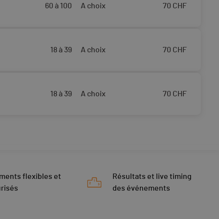
60 à 100
A choix
70
CHF
18 à 39
A choix
70
CHF
18 à 39
A choix
70
CHF
ments flexibles et
Résultats et live timing
risés
des événements