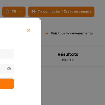
FR
Me connecter / Créer un compte
Voir tous les événements
ive timing
Résultats
PUBLIÉS
h59
(depuis 5 années).