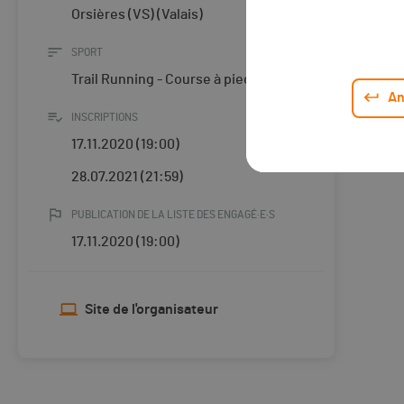
Orsières (VS) (Valais)
SPORT
Trail Running - Course à pied
An
INSCRIPTIONS
17.11.2020 (19:00)
28.07.2021 (21:59)
PUBLICATION DE LA LISTE DES ENGAGÉ·E·S
17.11.2020 (19:00)
Site de l'organisateur