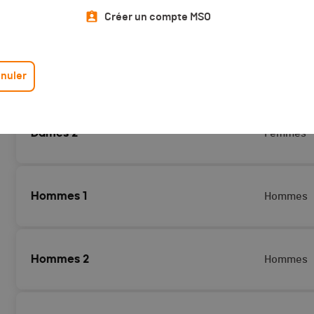
Créer un compte MSO
CATÉGORIES
GENRE
Dames 1
Femmes
nuler
Dames 2
Femmes
Hommes 1
Hommes
Hommes 2
Hommes