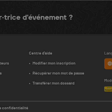
r·trice d'événement ?
Centre d'aide
Lang
teurs
•   Modifier mon inscription
s
•   Récupérer mon mot de passe
Mode
•   Transférer mon dossard
e confidentialité