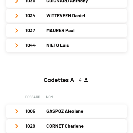
1030
GUIGNARD Anthony
Club / Team
Athlétisme Viseu Genève
Année
2004
1034
WITTEVEEN Daniel
Club / Team
FSG Meyrin
Localité
Genève
Année
2004
1037
MAURER Paul
Club / Team
AVG
Canton
-
Localité
Peron
Année
2004
Nat.
SUI
1044
NIETO Luis
Club / Team
Athlétisme Viseu Geneve
Canton
-
Localité
Vessy
Catégorie
Cadets A
Année
2004
Nat.
SUI
Club / Team
Nieto
Canton
-
PAI.
Localité
Geneve
Catégorie
Cadets A
Année
2003
Nat.
SUI
Canton
GE
PAI.
Cadettes A
4
Localité
Satigny
Catégorie
Cadets A
Nat.
SUI
Canton
GE
PAI.
DOSSARD
NOM
Catégorie
Cadets A
Nat.
SUI
PAI.
1005
GASPOZ Alexiane
Catégorie
Cadets A
PAI.
1029
CORNET Charlene
Club / Team
Athlétisme Viseu Genève