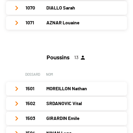
Localité
Meinier
Catégorie
Ecolières B
Année
2010
Nat.
SUI
1070
DIALLO Sarah
Club / Team
123smile and move
Canton
GE
PAI.
Localité
Chêne-Bougeries
Catégorie
Ecolières B
Année
2010
Nat.
SUI
1071
AZNAR Louaine
Club / Team
Canton
GE
PAI.
Localité
Divonne Les Bains
Catégorie
Ecolières B
Année
2010
Nat.
SUI
Club / Team
Canton
-
PAI.
Localité
Chavannes-De-Bogis
Catégorie
Ecolières B
Année
2009
Nat.
FRA
Canton
VD
PAI.
Poussins
13
Localité
Gland
Catégorie
Ecolières B
Nat.
SUI
Canton
VD
PAI.
DOSSARD
NOM
Catégorie
Ecolières B
Nat.
SUI
PAI.
1501
MOREILLON Nathan
Catégorie
Ecolières B
PAI.
1502
SRDANOVIC Vital
Club / Team
Athlétisme Viseu Genève
Année
2011
1503
GIRARDIN Emile
Club / Team
Athétisme Viseu Genève
Localité
Genève
Année
2012