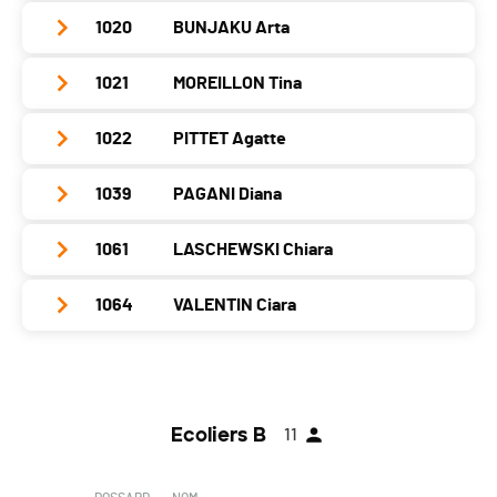
Localité
Genève
Catégorie
Ecolières A
Année
2008
Nat.
SUI
1020
BUNJAKU Arta
Club / Team
Athlétisme Viseu Genève
Canton
GE
PAI.
Localité
Troinex
Catégorie
Ecolières A
Année
2007
Nat.
SUI
1021
MOREILLON Tina
Club / Team
Athlétisme Viseu Genève
Canton
GE
PAI.
Localité
Cologny
Catégorie
Ecolières A
Année
2007
Nat.
SUI
1022
PITTET Agatte
Club / Team
Athlétisme Viseu Genève
Canton
-
PAI.
Localité
Croix-De-Rozon
Catégorie
Ecolières A
Année
2007
Nat.
SUI
1039
PAGANI Diana
Club / Team
Athlétisme Viseu Genève
Canton
GE
PAI.
Localité
Genève
Catégorie
Ecolières A
Année
2008
Nat.
SUI
1061
LASCHEWSKI Chiara
Club / Team
Canton
GE
PAI.
Localité
Genève
Catégorie
Ecolières A
Année
2008
Nat.
SUI
1064
VALENTIN Ciara
Club / Team
Running Collonge-Bellerive
Canton
GE
PAI.
Localité
Genève
Catégorie
Ecolières A
Année
2008
Nat.
SUI
Club / Team
Versoix Athlétisme
Canton
GE
PAI.
Localité
Meinier
Catégorie
Ecolières A
Année
2008
Nat.
SUI
Canton
GE
PAI.
Ecoliers B
11
Localité
Tannay
Catégorie
Ecolières A
Nat.
SUI
Canton
VD
PAI.