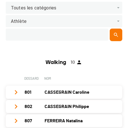
Toutes les catégories
Athlète
Walking
10
DOSSARD
NOM
801
CASSEGRAIN Caroline
802
CASSEGRAIN Philippe
Club / Team
Crans
Année
1958
807
FERREIRA Natalina
Club / Team