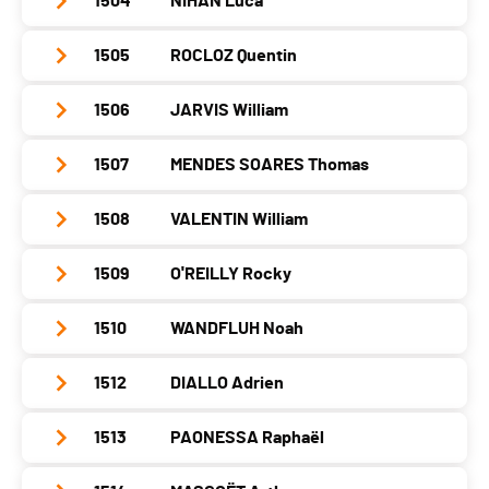
1504
NIHAN Luca
Club / Team
FSG Bernex-Confignon
Canton
GE
Localité
Vernier
Année
2011
Nat.
SUI
1505
ROCLOZ Quentin
Club / Team
Canton
GE
Localité
Onex
Catégorie
Poussins
Année
2011
Nat.
SUI
1506
JARVIS William
Club / Team
Running Collonge-Bellerive
Canton
GE
PAI.
Localité
Pully
Catégorie
Poussins
Année
2012
Nat.
SUI
1507
MENDES SOARES Thomas
Club / Team
Running Collonge-Bellerive
Canton
VD
PAI.
Localité
Genève
Catégorie
Poussins
Année
2011
Nat.
SUI
1508
VALENTIN William
Club / Team
Running Collonge-Bellerive
Canton
GE
PAI.
Localité
Veigy-Foncenex
Catégorie
Poussins
Année
2012
Nat.
-
1509
O'REILLY Rocky
Club / Team
Versoix Athlétisme
Canton
-
PAI.
Localité
Collonge-Bellerive
Catégorie
Poussins
Année
2011
Nat.
SUI
1510
WANDFLUH Noah
Club / Team
Canton
GE
PAI.
Localité
Tannay
Catégorie
Poussins
Année
2011
Nat.
SUI
1512
DIALLO Adrien
Club / Team
Bernex-Confignon
Canton
VD
PAI.
Localité
Crans-Près-Céligny
Catégorie
Poussins
Année
2011
Nat.
IRL
1513
PAONESSA Raphaël
Club / Team
Canton
VD
PAI.
Localité
Petit-Lancy
Catégorie
Poussins
Année
2012
Nat.
SUI