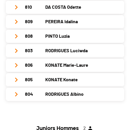
Localité
Crans Vd
Année
1955
810
DA COSTA Odette
Club / Team
Canton
VD
Localité
Crans Vd
Année
1970
Nat.
SUI
809
PEREIRA Idalina
Club / Team
Athlétisme Viseu Genève
Canton
VD
Localité
Genève
Catégorie
Walking
Année
1970
Nat.
SUI
808
PINTO Luzia
Club / Team
Canton
-
PAI.
Localité
Chavannes-De-Bogis
Catégorie
Walking
Année
1963
Nat.
SUI
803
RODRIGUES Luciwda
Club / Team
Canton
VD
PAI.
Localité
Genève
Catégorie
Walking
Année
1972
Nat.
-
806
KONATE Marie-Laure
Club / Team
Canton
GE
PAI.
Localité
Genève
Catégorie
Walking
Année
1981
Nat.
SUI
805
KONATE Konate
Club / Team
Canton
-
PAI.
Localité
Meyrin
Catégorie
Walking
Année
1981
Nat.
SUI
804
RODRIGUES Albino
Club / Team
Canton
GE
PAI.
Localité
Chavannes-De-Bogis
Catégorie
Walking
Année
1981
Nat.
SUI
Club / Team
Canton
VD
PAI.
Localité
Chavannes-De-Bogis
Catégorie
Walking
Année
1981
Nat.
SUI
Canton
VD
PAI.
Juniors Hommes
2