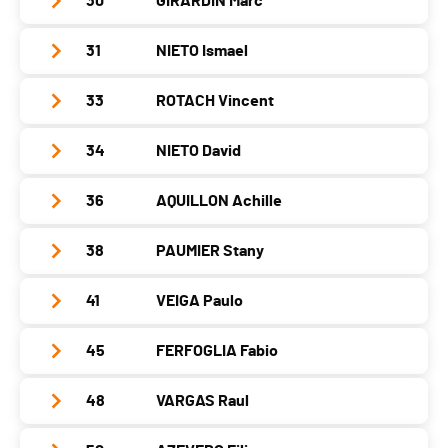
30
GIRARDIN Marc
Club / Team
Les Cités d'Or
Canton
VD
PAI.
Localité
Crassier
Catégorie
Vétérans Hommes 1
Année
1979
Nat.
SUI
31
NIETO Ismael
Club / Team
Canton
VD
PAI.
Localité
Genève
Catégorie
Vétérans Hommes 1
Année
1977
Nat.
SUI
33
ROTACH Vincent
Club / Team
Nieto
Canton
GE
PAI.
Localité
Onex
Catégorie
Vétérans Hommes 1
Année
1975
Nat.
BEL
34
NIETO David
Club / Team
Canton
GE
PAI.
Localité
Satigny
Catégorie
Vétérans Hommes 1
Année
1979
Nat.
SUI
36
AQUILLON Achille
Club / Team
Canton
GE
PAI.
Localité
Aire-La-Ville
Catégorie
Vétérans Hommes 1
Année
1973
Nat.
ESP
38
PAUMIER Stany
Club / Team
Canton
GE
PAI.
Localité
Vernier
Catégorie
Vétérans Hommes 1
Année
1979
Nat.
SUI
41
VEIGA Paulo
Club / Team
La foulée d'Annemasse
Canton
GE
PAI.
Localité
Grand-Lancy
Catégorie
Vétérans Hommes 1
Année
1973
Nat.
SUI
45
FERFOGLIA Fabio
Club / Team
Tugas Corredores Genebra
Canton
GE
PAI.
Localité
Cluses
Catégorie
Vétérans Hommes 1
Année
1975
Nat.
SUI
48
VARGAS Raul
Club / Team
Fabio Ferfoglia
Canton
-
PAI.
Localité
Genève
Catégorie
Vétérans Hommes 1
Année
1975
Nat.
FRA