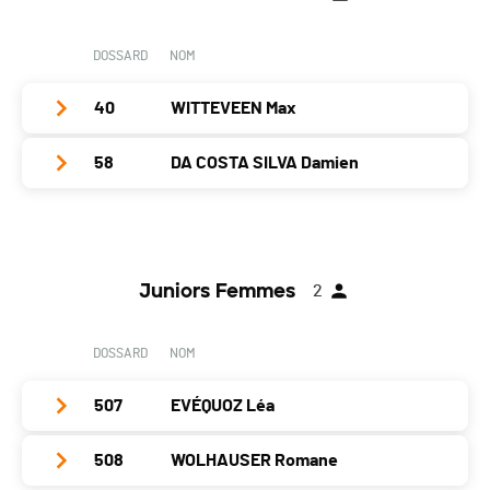
Localité
Meyrin
Catégorie
Walking
Nat.
SUI
Canton
GE
PAI.
DOSSARD
NOM
Catégorie
Walking
Nat.
SUI
PAI.
40
WITTEVEEN Max
Catégorie
Walking
PAI.
58
DA COSTA SILVA Damien
Club / Team
AVG
Année
2003
Club / Team
Running Collonge-Bellerive
Localité
Veyrier
Année
2002
Canton
GE
Juniors Femmes
2
Localité
Genève
Nat.
SUI
Canton
GE
DOSSARD
NOM
Catégorie
Juniors Hommes
Nat.
-
PAI.
507
EVÉQUOZ Léa
Catégorie
Juniors Hommes
PAI.
508
WOLHAUSER Romane
Club / Team
Athlétisme Viseu Genève