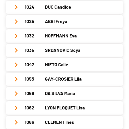
Localité
Cologny
Année
2010
1024
DUC Candice
Club / Team
Athlétisme Viseu Genève
Canton
GE
Localité
Cologny
Année
2010
Nat.
SUI
1025
AEBI Freya
Club / Team
stade Genève
Canton
GE
Localité
Onex
Catégorie
Ecolières B
Année
2009
Nat.
SUI
1032
HOFFMANN Eva
Club / Team
Canton
GE
PAI.
Localité
Veyrier
Catégorie
Ecolières B
Année
2010
Nat.
SUI
1035
SRDANOVIC Scya
Club / Team
FSG Meyrin
Canton
GE
PAI.
Localité
Genève
Catégorie
Ecolières B
Année
2010
Nat.
SUI
1042
NIETO Calie
Club / Team
Atheltisme viseu Genère
Canton
GE
PAI.
Localité
Satigny
Catégorie
Ecolières B
Année
2009
Nat.
SUI
1053
GAY-CROSIER Lila
Club / Team
Nieto
Canton
GE
PAI.
Localité
Vernier
Catégorie
Ecolières B
Année
2010
Nat.
SUI
1056
DA SILVA Maria
Club / Team
Canton
GE
PAI.
Localité
Satigny
Catégorie
Ecolières B
Année
2010
Nat.
SUI
1062
LYON FLOQUET Lisa
Club / Team
Running Collonge-Bellerive
Canton
GE
PAI.
Localité
Borex
Catégorie
Ecolières B
Année
2009
Nat.
SUI
1066
CLEMENT Ines
Club / Team
Stade genève
Canton
VD
PAI.