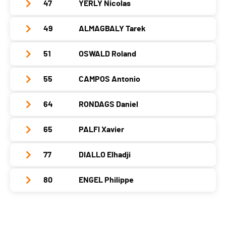
Année
1967
Nat.
POR
47
YERLY Nicolas
Club / Team
Tugas Corredores Genebra
Canton
VD
PAI.
Localité
Petit-Lancy
Catégorie
Vétérans Hommes 2
Année
1964
Nat.
SUI
49
ALMAGBALY Tarek
Club / Team
Canton
GE
PAI.
Localité
Genève
Catégorie
Vétérans Hommes 2
Année
1966
Nat.
POR
51
OSWALD Roland
Club / Team
Canton
GE
PAI.
Localité
Meyrin
Catégorie
Vétérans Hommes 2
Année
1965
Nat.
POR
55
CAMPOS Antonio
Club / Team
Canton
GE
PAI.
Localité
Bogis-Bossey
Catégorie
Vétérans Hommes 2
Année
1966
Nat.
SUI
64
RONDAGS Daniel
Club / Team
Athlétisme Viseu Genève
Canton
VD
PAI.
Localité
+41794159934
Catégorie
Vétérans Hommes 2
Année
1963
Nat.
SUI
65
PALFI Xavier
Club / Team
Canton
GE
PAI.
Localité
Genève
Catégorie
Vétérans Hommes 2
Année
1970
Nat.
SUI
77
DIALLO Elhadji
Club / Team
APEX SECURITY
Canton
GE
PAI.
Localité
Gex
Catégorie
Vétérans Hommes 2
Année
1970
Nat.
POR
80
ENGEL Philippe
Club / Team
Canton
-
PAI.
Localité
Perly-Certoux
Catégorie
Vétérans Hommes 2
Année
1967
Nat.
SUI
Club / Team
Canton
GE
PAI.
Localité
Chavannes-De-Bogis
Catégorie
Vétérans Hommes 2