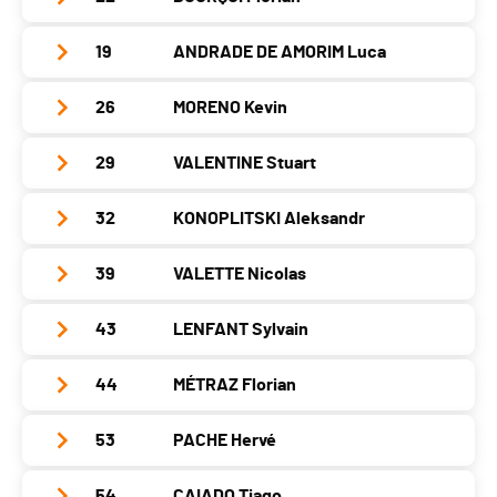
Club / Team
.
Canton
VD
PAI.
Localité
Meyrin
Catégorie
Seniors Hommes
Année
1989
Nat.
POR
19
ANDRADE DE AMORIM Luca
Club / Team
Florian Bourqui
Canton
GE
PAI.
Localité
Chêne-Bourg
Catégorie
Seniors Hommes
Année
1991
Nat.
SUI
26
MORENO Kevin
Club / Team
ProPódio
Canton
GE
PAI.
Localité
Bernex
Catégorie
Seniors Hommes
Année
1993
Nat.
SUI
29
VALENTINE Stuart
Club / Team
FSG Meyrin
Canton
GE
PAI.
Localité
Les Acacias
Catégorie
Seniors Hommes
Année
2000
Nat.
SUI
32
KONOPLITSKI Aleksandr
Club / Team
Canton
GE
PAI.
Localité
Meyrin
Catégorie
Seniors Hommes
Année
1982
Nat.
SUI
39
VALETTE Nicolas
Club / Team
Canton
GE
PAI.
Localité
Commugny
Catégorie
Seniors Hommes
Année
1986
Nat.
SUI
43
LENFANT Sylvain
Club / Team
Les licornes
Canton
VD
PAI.
Localité
Cologny
Catégorie
Seniors Hommes
Année
1981
Nat.
SUI
44
MÉTRAZ Florian
Club / Team
Gex
Canton
GE
PAI.
Localité
Versoix
Catégorie
Seniors Hommes
Année
1981
Nat.
EST
53
PACHE Hervé
Club / Team
Canton
GE
PAI.
Localité
Cessy
Catégorie
Seniors Hommes
Année
1984
Nat.
SUI
54
CAIADO Tiago