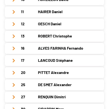
Club / Team
Athlétisme Viseu Genève
Canton
GE
Localité
Meyrin
Année
1971
Nat.
POR
11
HAIRER Daniel
Club / Team
Athlétisme Viseu Genève
Canton
GE
Localité
Meyrin
Catégorie
Vétérans Hommes 1
Année
1976
Nat.
SUI
12
OESCH Daniel
Club / Team
Athlétisme Viseu Genève
Canton
GE
PAI.
Localité
Genève
Catégorie
Vétérans Hommes 1
Année
1978
Nat.
SUI
13
ROBERT Christophe
Club / Team
Canton
GE
PAI.
Localité
Genève
Catégorie
Vétérans Hommes 1
Année
1975
Nat.
SUI
16
ALVES FARINHA Fernando
Club / Team
Canton
GE
PAI.
Localité
Carouge (ge)
Catégorie
Vétérans Hommes 1
Année
1971
Nat.
SUI
17
LANCOUD Stéphane
Club / Team
Canton
GE
PAI.
Localité
Bossey
Catégorie
Vétérans Hommes 1
Année
1972
Nat.
SUI
20
PITTET Alexandre
Club / Team
Canton
GE
PAI.
Localité
Genève
Catégorie
Vétérans Hommes 1
Année
1975
Nat.
SUI
25
DE SMET Alexander
Club / Team
Canton
GE
PAI.
Localité
Thônex
Catégorie
Vétérans Hommes 1
Année
1971
Nat.
POR
27
RENQUIN Dimitri
Club / Team
Canton
GE
PAI.
Localité
Cossonay-Ville
Catégorie
Vétérans Hommes 1
Année
1975
Nat.
SUI