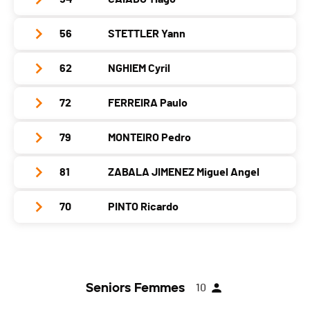
Club / Team
GFD-H&P
Canton
-
PAI.
Localité
Septmoncel
Catégorie
Seniors Hommes
Année
1987
Nat.
SUI
56
STETTLER Yann
Club / Team
Athlétisme Viseu Genève
Canton
-
PAI.
Localité
Meinier
Catégorie
Seniors Hommes
Année
1991
Nat.
FRA
62
NGHIEM Cyril
Club / Team
Athlétisme Viseu Genève
Canton
GE
PAI.
Localité
Genève
Catégorie
Seniors Hommes
Année
2000
Nat.
SUI
72
FERREIRA Paulo
Club / Team
Canton
GE
PAI.
Localité
Genève
Catégorie
Seniors Hommes
Année
1989
Nat.
POR
79
MONTEIRO Pedro
Club / Team
Canton
GE
PAI.
Localité
Bogis-Bossey
Catégorie
Seniors Hommes
Année
1984
Nat.
SUI
81
ZABALA JIMENEZ Miguel Angel
Club / Team
foulée glandoise
Canton
-
PAI.
Localité
Meyrin
Catégorie
Seniors Hommes
Année
1984
Nat.
SUI
70
PINTO Ricardo
Club / Team
Harmony Eaux-Vives
Canton
GE
PAI.
Localité
Gland
Catégorie
Seniors Hommes
Année
1992
Nat.
SUI
Club / Team
Stade Genève
Canton
VD
PAI.
Localité
Bretigny Sur Morrens
Catégorie
Seniors Hommes
Année
1987
Nat.
POR
Canton
VD
PAI.
Seniors Femmes
10
Localité
Veyrier
Catégorie
Seniors Hommes
Nat.
BOL