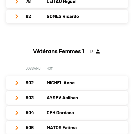
Nat.
FRA
78
LEITAO Miguel
Club / Team
Canton
-
PAI.
Localité
St-Jeoire
Catégorie
Vétérans Hommes 1
Année
1974
Nat.
FRA
82
GOMES Ricardo
Club / Team
Canton
-
PAI.
Localité
Genève
Catégorie
Vétérans Hommes 1
Année
1977
Nat.
FRA
Club / Team
Canton
GE
PAI.
Localité
Genève
Catégorie
Vétérans Hommes 1
Année
1976
Nat.
GER
Canton
GE
PAI.
Vétérans Femmes 1
17
Localité
Ambilly
Catégorie
Vétérans Hommes 1
Nat.
POR
Canton
-
PAI.
DOSSARD
NOM
Catégorie
Vétérans Hommes 1
Nat.
SUI
PAI.
502
MICHEL Anne
Catégorie
Vétérans Hommes 1
PAI.
503
AYSEV Aslihan
Club / Team
Thonon Athlétic Club
Année
1974
504
CEH Gordana
Club / Team
Athlétisme Viseu Genève
Localité
Thonon Les Bains
Année
1971
506
MATOS Fatima
Club / Team
Athlétisme Viseu Genève
Canton
-