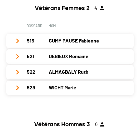
Année
1966
Nat.
SUI
Canton
VD
PAI.
Vétérans Femmes 2
4
Localité
Nyon
Catégorie
Vétérans Hommes 2
Nat.
SUI
Canton
VD
PAI.
DOSSARD
NOM
Catégorie
Vétérans Hommes 2
Nat.
SUI
PAI.
515
GUMY PAUSE Fabienne
Catégorie
Vétérans Hommes 2
PAI.
521
DÉBIEUX Romaine
Club / Team
Année
1967
522
ALMAGBALY Ruth
Club / Team
Localité
Plan Les Ouates
Année
1968
523
WICHT Marie
Club / Team
Canton
GE
Localité
Gland
Année
1961
Nat.
SUI
Club / Team
Canton
VD
Localité
Bogis-Bossey
Catégorie
Vétérans Femmes 2
Année
1961
Nat.
SUI
Canton
VD
PAI.
Vétérans Hommes 3
6
Localité
Montreux-Châtelard
Catégorie
Vétérans Femmes 2
Nat.
SUI
Canton
VD
PAI.