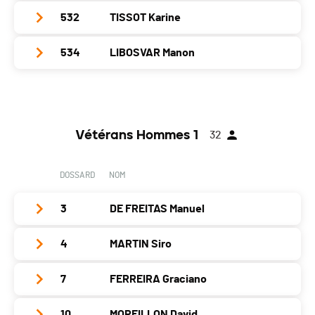
Localité
Nyon
Catégorie
Seniors Femmes
Année
1982
Nat.
SUI
532
TISSOT Karine
Club / Team
Canton
VD
PAI.
Localité
Genève
Catégorie
Seniors Femmes
Année
1997
Nat.
SUI
534
LIBOSVAR Manon
Club / Team
Canton
GE
PAI.
Localité
Divonne-Les-Bains
Catégorie
Seniors Femmes
Année
1991
Nat.
POR
Club / Team
Canton
-
PAI.
Localité
Divonne
Catégorie
Seniors Femmes
Année
1996
Nat.
SUI
Canton
-
PAI.
Vétérans Hommes 1
32
Localité
Bex
Catégorie
Seniors Femmes
Nat.
SUI
Canton
VD
PAI.
DOSSARD
NOM
Catégorie
Seniors Femmes
Nat.
FRA
PAI.
3
DE FREITAS Manuel
Catégorie
Seniors Femmes
PAI.
4
MARTIN Siro
Club / Team
GVA Runners
Année
1976
7
FERREIRA Graciano
Club / Team
Localité
Lancy
Année
1972
10
MOREILLON David