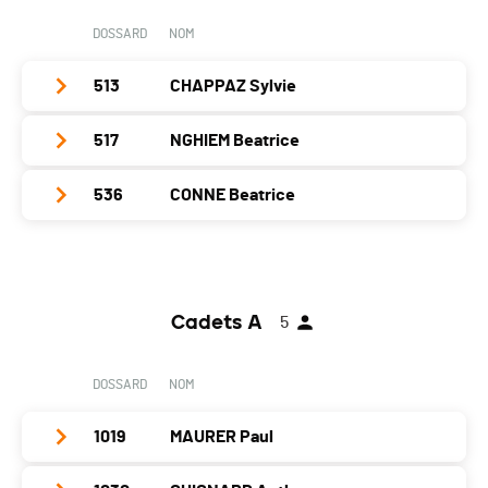
Nat.
POR
Canton
VD
PAI.
DOSSARD
NOM
Catégorie
Vétérans Hommes 3
Nat.
SUI
PAI.
513
CHAPPAZ Sylvie
Catégorie
Vétérans Hommes 3
PAI.
517
NGHIEM Beatrice
Club / Team
Année
1950
536
CONNE Beatrice
Club / Team
Localité
Chavannes-De-Bogis
Année
1959
Club / Team
Canton
VD
Localité
Bogis-Bossey
Année
1952
Nat.
SUI
Canton
VD
Cadets A
5
Localité
Genève
Catégorie
Vétérans Femmes 3
Nat.
SUI
Canton
GE
PAI.
DOSSARD
NOM
Catégorie
Vétérans Femmes 3
Nat.
SUI
PAI.
1019
MAURER Paul
Catégorie
Vétérans Femmes 3
PAI.