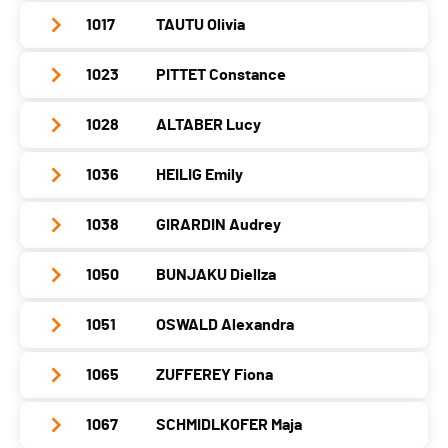
Année
2005
1017
TAUTU Olivia
Club / Team
Athlétisme Viseu Genève
Localité
Cologny
Année
2005
1023
PITTET Constance
Club / Team
Athlétisme Viseu Genève
Canton
GE
Localité
Plan-Les-Ouates
Année
2005
Nat.
SUI
1028
ALTABER Lucy
Club / Team
Athlétisme Viseu Genève
Canton
GE
Localité
Choulex
Catégorie
Cadettes B
Année
2005
Nat.
SUI
1036
HEILIG Emily
Club / Team
FSG Meyrin
Canton
GE
PAI.
Localité
Genève
Catégorie
Cadettes B
Année
2005
Nat.
SUI
1038
GIRARDIN Audrey
Club / Team
Athlétisme Viseu Genève
Canton
GE
PAI.
Localité
Chevry
Catégorie
Cadettes B
Année
2006
Nat.
SUI
1050
BUNJAKU Diellza
Club / Team
FSG Bernex-Confignon
Canton
-
PAI.
Localité
Genève
Catégorie
Cadettes B
Année
2005
Nat.
SUI
1051
OSWALD Alexandra
Club / Team
Athletisme Viseu Geneve
Canton
GE
PAI.
Localité
Onex
Catégorie
Cadettes B
Année
2005
Nat.
SUI
1065
ZUFFEREY Fiona
Club / Team
Canton
GE
PAI.
Localité
Bardonnex
Catégorie
Cadettes B
Année
2005
Nat.
SUI
1067
SCHMIDLKOFER Maja
Club / Team
club nordque stella alpina
Canton
GE
PAI.