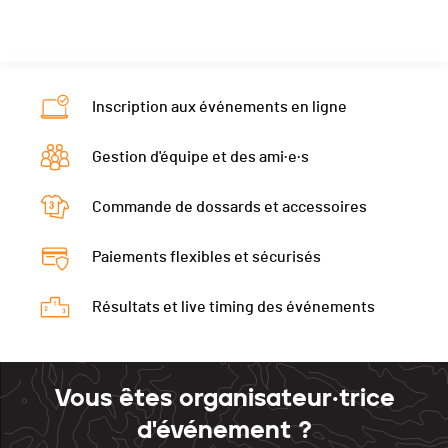
Nat.
SUI
Canton
VS
PAI.
Catégorie
RR - Hommes
Nat.
SUI
PAI.
Catégorie
RR - Hommes
Inscription aux événements en ligne
PAI.
Gestion d'équipe et des ami·e·s
Commande de dossards et accessoires
Paiements flexibles et sécurisés
Résultats et live timing des événements
Vous êtes organisateur·trice
d'événement ?