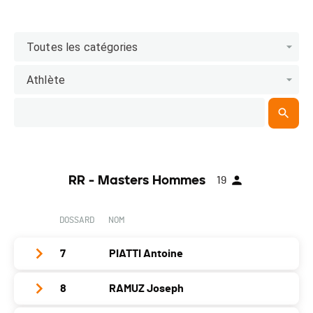
Toutes les catégories
Athlète
RR - Masters Hommes
19
DOSSARD
NOM
7
PIATTI Antoine
8
RAMUZ Joseph
Club /
Team Cristal Sport Altis
Team
Compressport