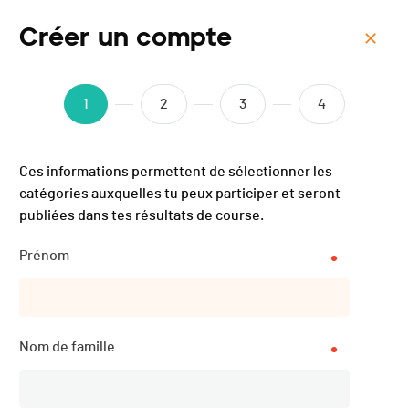
Créer un compte
Menu
VTT la Barillette - 2021
1
2
3
4
Ces informations permettent de sélectionner les
Description
catégories auxquelles tu peux participer et seront
publiées dans tes résultats de course.
Prénom
DATE
29.08.2021
Nom de famille
LOCALISATION
Chéserex (VD) (Vaud)