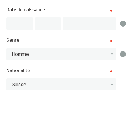
Date de naissance
SPORT
VTT - Cyclisme
INSCRIPTIONS
Genre
01.03.2021 (11:00)
25.08.2021 (21:59)
Homme
PUBLICATION DE LA LISTE DES ENGAGÉ·E·S
Nationalité
01.03.2021 (11:00)
Suisse
Page de la série
Site de l'organisateur