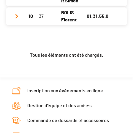
Nat.
SUI
R Simon
Ecart
Team
Plaffeien
Canton
JU
Catégorie
XC - Hommes
BOLIS
Année
2001
10
37
01:31:55.0
Club / Team
Vélo Club Vevey
Nat.
SUI
Florent
Ecart
Localité
Alterswil Fr
Année
2000
Catégorie
XC - Hommes
Canton
FR
Club / Team
TEAM CRISTAL SPORT CROSSROAD
Localité
St-Légier-Chiésaz
Ecart
Nat.
SUI
Année
1986
Canton
VD
Tous les éléments ont été chargés.
Catégorie
XC - Hommes
Localité
Orsières
Nat.
SUI
Ecart
Canton
VS
Catégorie
XC - Hommes
Nat.
SUI
Ecart
Catégorie
XC - Masters 1
Inscription aux événements en ligne
Ecart
Gestion d'équipe et des ami·e·s
Commande de dossards et accessoires