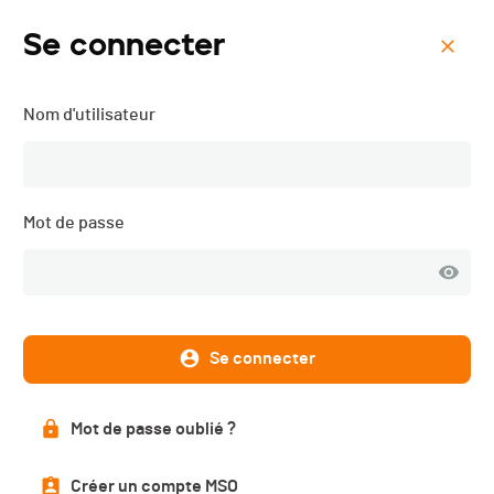
Se connecter
Menu
Nom d'utilisateur
PB Run - Sierre - 2021
Liste des engagé·e·s
Mot de passe
PUBLIÉE
Se connecter
Liste des engagé·e·s
525 participant·e·s
Mot de passe oublié ?
Créer un compte MSO