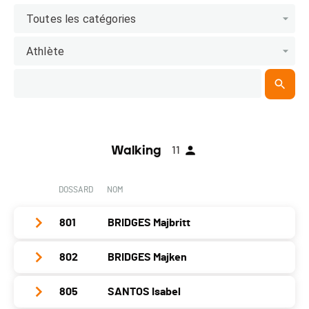
Toutes les catégories
Athlète
Walking
11
DOSSARD
NOM
801
BRIDGES Majbritt
802
BRIDGES Majken
Club / Team
Année
1976
805
SANTOS Isabel
Club / Team