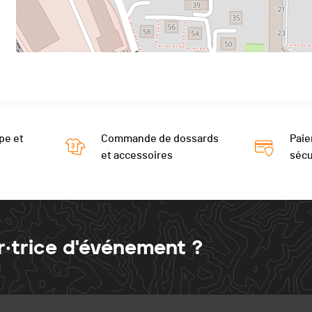
pe et
Commande de dossards
Paie
et accessoires
sécu
r·trice d'événement ?