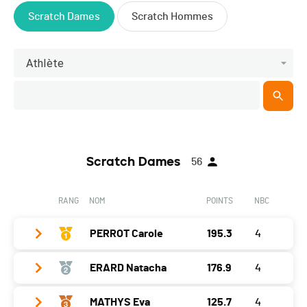
Scratch Dames
Scratch Hommes
Athlète
Scratch Dames
56
RANG
NOM
POINTS
NBC
PERROT Carole
195.3
4
ERARD Natacha
176.9
4
Année
1979
Localité
Prêles
MATHYS Eva
125.7
4